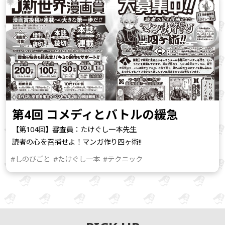
第4回 コメディとバトルの緩急
【第104回】審査員：たけぐし一本先生
読者の心を召捕せよ！マンガ作り四ヶ術!!
#しのびごと
#たけぐし一本
#テクニック