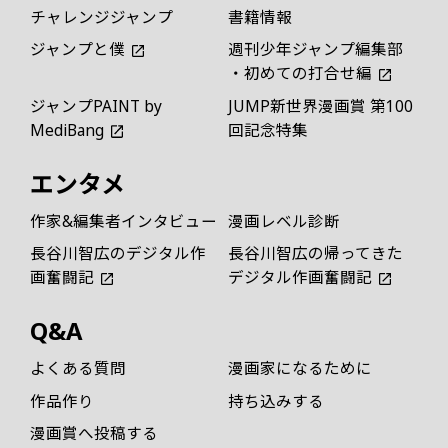
チャレンジジャンプ
書籍情報
ジャンプと僕
週刊少年ジャンプ編集部
・初めての打合せ編
ジャンプPAINT by
JUMP新世界漫画賞 第100
MediBang
回記念特集
エンタメ
作家&編集者インタビュー
漫画レベル診断
長谷川智広のデジタル作
長谷川智広の帰ってきた
画奮闘記
デジタル作画奮闘記
Q&A
よくある質問
漫画家になるために
作品作り
持ち込みする
漫画賞へ投稿する