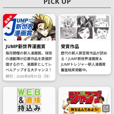
PICK UP
募集中
JUMP新世界漫画賞
受賞作品
毎月開催の新人漫画賞。現役
歴代の新人賞受賞作品が読め
の連載陣が応募作品を直接評
る！JUMP新世界漫画賞＆
価するので、漫画家としてレ
JUMPトレジャー新人漫画賞
ベルアップする大チャンス！
審査結果掲載中。
締切：2026年8月31日（月）