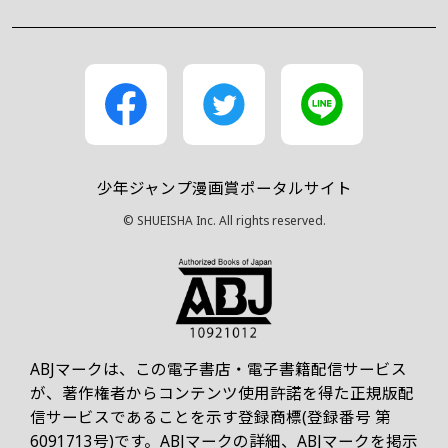
少年ジャンプ漫画賞ポータルサイト
© SHUEISHA Inc. All rights reserved.
ABJマークは、この電子書店・電子書籍配信サービス
が、著作権者からコンテンツ使用許諾を得た正規版配
信サービスであることを示す登録商標(登録番号 第
6091713号)です。ABJマークの詳細、ABJマークを掲示