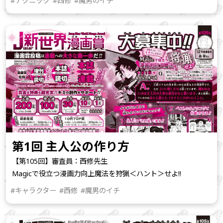
#テクニック
#西修
#魔男のイチ
第1回 主人公の作り方
【第105回】審査員：西修先生
Magicで役立つ漫画力向上魔法を狩猟＜ハント＞せよ!!
#キャラクター
#西修
#魔男のイチ