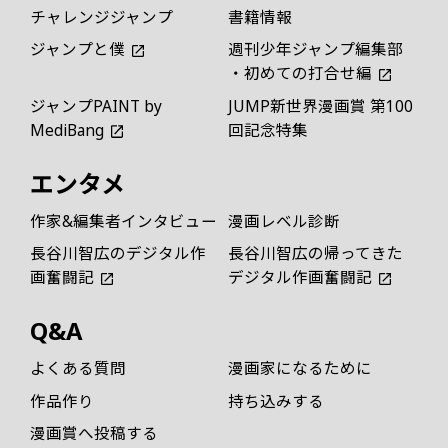
チャレンジジャンプ
書籍情報
ジャンプと僕
週刊少年ジャンプ編集部
・初めての打合せ編
ジャンプPAINT by
JUMP新世界漫画賞 第100
MediBang
回記念特集
エンタメ
作家&編集者インタビュー
漫画レベル診断
長谷川智広のデジタル作
長谷川智広の帰ってきた
画奮闘記
デジタル作画奮闘記
Q&A
よくある質問
漫画家になるために
作品作り
持ち込みする
漫画賞へ投稿する