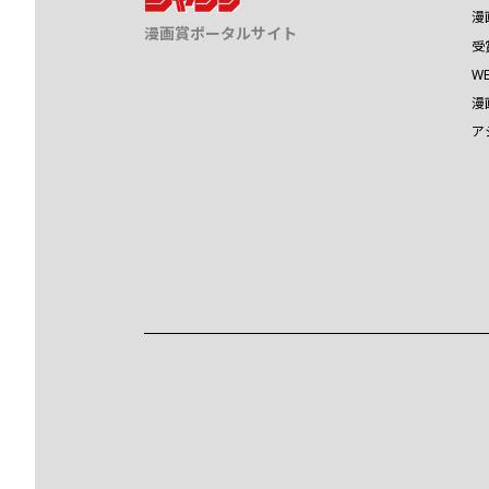
漫
漫画賞ポータルサイト
受
W
漫
ア