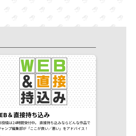
EB＆直接持ち込み
EB投稿は24時間受付中。 直接持ち込みならどんな作品で
ジャンプ編集部が「ここが良い／悪い」をアドバイス！