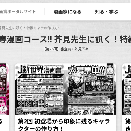
漫画家になる
知る・学ぶ
画賞ポータルサイト
 芥見先生に訊く！特級キャラの作り方!!
漫画コース!! 芥見先生に訊く！特
【第26回】審査員：芥見下々
る
第2回 初登場から印象に残るキャラ
第
クターの作り方！