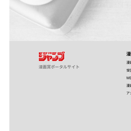
漫
漫
漫画賞ポータルサイト
受
W
漫
ア