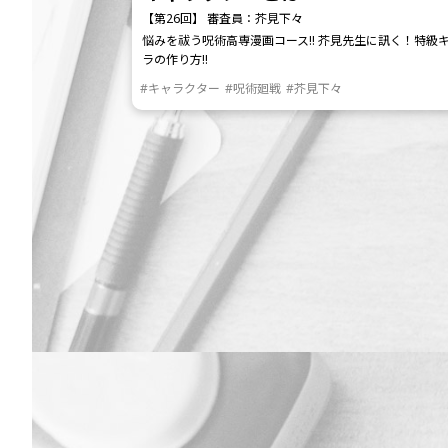
【第26回】 審査員：芥見下々
悩みを祓う呪術高専漫画コース!! 芥見先生に訊く！特級
ラの作り方!!
#キャラクター
#呪術廻戦
#芥見下々