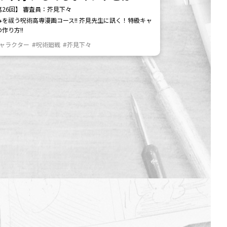
第26回】 審査員：芥見下々
みを祓う呪術高専漫画コース!! 芥見先生に訊く！特級キャ
作り方!!
キャラクター
#呪術廻戦
#芥見下々