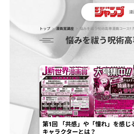
漫
トップ
漫画賞講座
悩みを祓う呪術高専漫画コース!!
悩みを祓う呪術高専
第1回 「共感」や「憧れ」を感じ
キャラクターとは？