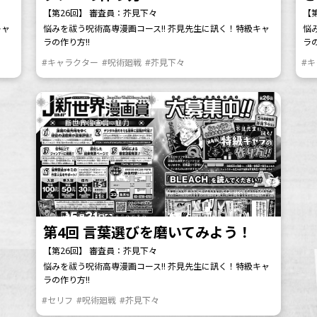
【第26回】 審査員：芥見下々
【
キャ
悩みを祓う呪術高専漫画コース!! 芥見先生に訊く！特級キャ
悩
ラの作り方!!
ラの
#キャラクター
#呪術廻戦
#芥見下々
#
第4回 言葉選びを磨いてみよう！
【第26回】 審査員：芥見下々
悩みを祓う呪術高専漫画コース!! 芥見先生に訊く！特級キャ
ラの作り方!!
#セリフ
#呪術廻戦
#芥見下々