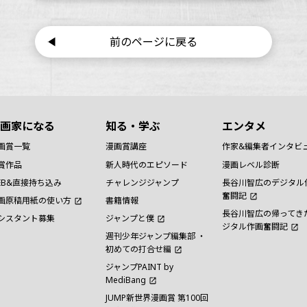
前のページに戻る
画家になる
知る・学ぶ
エンタメ
画賞一覧
漫画賞講座
作家&編集者インタビ
賞作品
新人時代のエピソード
漫画レベル診断
EB&直接持ち込み
チャレンジジャンプ
長谷川智広のデジタル
奮闘記
画原稿用紙の使い方
書籍情報
長谷川智広の帰ってき
シスタント募集
ジャンプと僕
ジタル作画奮闘記
週刊少年ジャンプ編集部 ・
初めての打合せ編
ジャンプPAINT by
MediBang
JUMP新世界漫画賞 第100回