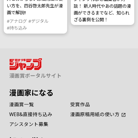
い方を、四谷啓太郎先生が漫
談！ 新人時代やあの話題の漫
画で解説!!
画ができるまでなど、知られ
ざる裏側を公開！
#アナログ
#デジタル
#持ち込み
漫画賞ポータルサイト
漫画家になる
漫画賞一覧
受賞作品
WEB&直接持ち込み
漫画原稿用紙の使い方
アシスタント募集