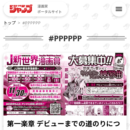
漫画賞
ポータルサイト
トップ
#PPPPPP
#PPPPPP
第一楽章 デビューまでの道のりにつ