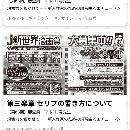
【第68回】審査員：マポロ3号先生
想像力を響かせてーー新人作家のための練習曲＜エチュード＞
#PPPPPP
#キャラクター
#デザイン
#マポロ3号
第三楽章 セリフの書き方について
【第68回】審査員：マポロ3号先生
想像力を響かせてーー新人作家のための練習曲＜エチュード＞
#PPPPPP
#セリフ
#マポロ3号