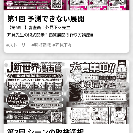
第1回 予測できない展開
【第68回】審査員：芥見下々先生
芥見先生の術式開示!? 良質展開の作り方講座!!!
#ストーリー
#呪術廻戦
#芥見下々
第2回 シーンの取捨選択