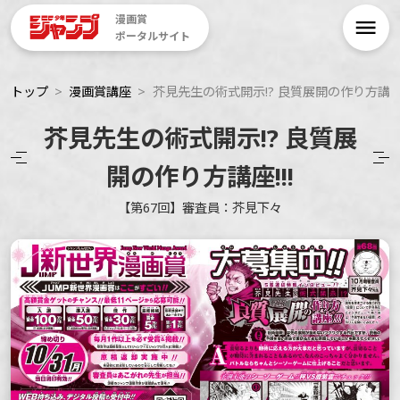
漫画賞
ポータルサイト
トップ
漫画賞講座
芥見先生の術式開示!? 良質展開の作り方講座!
芥見先生の術式開示!? 良質展
開の作り方講座!!!
【第67回】審査員：芥見下々