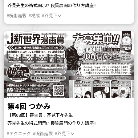
芥見先生の術式開示!? 良質展開の作り方講座!!!
#呪術廻戦
#構成
#芥見下々
第4回 つかみ
【第68回】審査員：芥見下々先生
芥見先生の術式開示!? 良質展開の作り方講座!!!
#テクニック
#呪術廻戦
#芥見下々