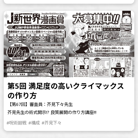
第5回 満足度の高いクライマックス
の作り方
【第67回】審査員：芥見下々先生
芥見先生の術式開示!? 良質展開の作り方講座!!!
#呪術廻戦
#構成
#芥見下々