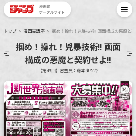
漫画賞
ポータルサイト
トップ
漫画賞講座
掴め！操れ！兇暴技術!! 画面構成の悪魔と契約
掴め！操れ！兇暴技術!! 画面
構成の悪魔と契約せよ!!
【第43回】審査員：藤本タツキ