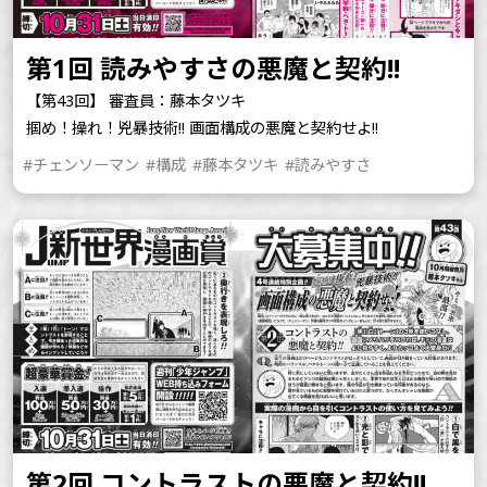
第1回 読みやすさの悪魔と契約!!
【第43回】 審査員：藤本タツキ
掴め！操れ！兇暴技術!! 画面構成の悪魔と契約せよ!!
#チェンソーマン
#構成
#藤本タツキ
#読みやすさ
第2回 コントラストの悪魔と契約!!