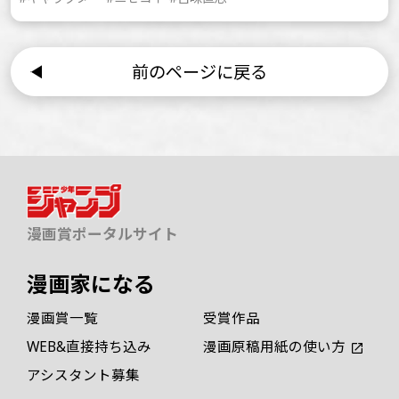
前のページに戻る
漫画賞ポータルサイト
漫画家になる
漫画賞一覧
受賞作品
WEB&直接持ち込み
漫画原稿用紙の使い方
アシスタント募集