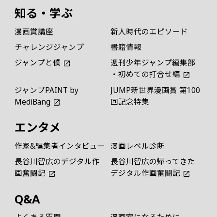
知る・学ぶ
漫画賞講座
新人時代のエピソード
チャレンジジャンプ
書籍情報
ジャンプと僕
週刊少年ジャンプ編集部
・初めての打合せ編
ジャンプPAINT by
JUMP新世界漫画賞 第100
MediBang
回記念特集
エンタメ
作家&編集者インタビュー
漫画レベル診断
長谷川智広のデジタル作
長谷川智広の帰ってきた
画奮闘記
デジタル作画奮闘記
Q&A