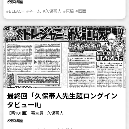
漫解講座
#BLEACH
#ネーム
#久保帯人
#原稿
#画面
最終回「久保帯人先生超ロングイン
タビュー!!」
【第101回】 審査員：久保帯人
漫解講座