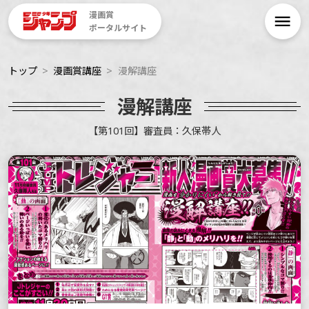
漫画賞
ポータルサイト
トップ
漫画賞講座
漫解講座
漫解講座
【第101回】審査員：久保帯人