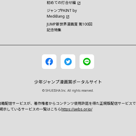
初めての打合せ編
ジャンプPAINT by
MediBang
JUMP新世界漫画賞 第100回
記念特集
少年ジャンプ漫画賞ポータルサイト
© SHUEISHA Inc. All rights reserved.
書籍配信サービスが、著作権者からコンテンツ使用許諾を得た正規版配信サービスであるこ
クを掲示しているサービスの一覧はこちら
https://aebs.or.jp/