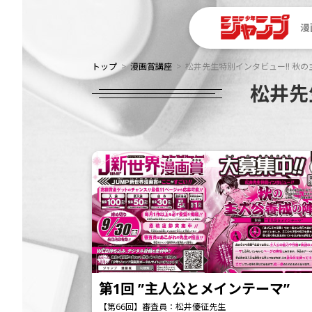
漫
トップ
漫画賞講座
松井先生特別インタビュー!! 秋の
松井先
第1回 ”主人公とメインテーマ”
【第66回】審査員：松井優征先生