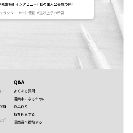
井先生特別インタビュー!! 秋の主人公養成の陣!!
キャラクター
#松井優征
#逃げ上手の若君
Q&A
ュー
よくある質問
漫画家になるために
作画
作品作り
持ち込みする
たデ
漫画賞へ投稿する