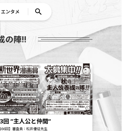
エンタメ
の陣!!
3回 ”主人公と仲間”
第66回】審査員：松井優征先生