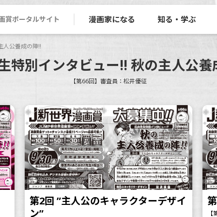
漫画家になる
知る・学ぶ
画賞ポータルサイト
主人公養成の陣!!
生特別インタビュー!! 秋の主人公養成
【第66回】審査員：松井優征
第2回 ”主人公のキャラクターデザイ
第
ン”
【