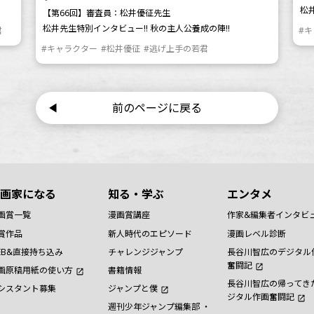
松
【第66回】審査員：松井優征先生
松井先生特別インタビュー!! 秋の主人公養成の陣!!
君
#
#キャラクター
#松井優征
#逃げ上手の若君
前のページに戻る
画家になる
知る・学ぶ
エンタメ
画賞一覧
漫画賞講座
作家&編集者インタビ
賞作品
新人時代のエピソード
漫画レベル診断
EB&直接持ち込み
チャレンジジャンプ
長谷川智広のデジタル
奮闘記
画原稿用紙の使い方
書籍情報
長谷川智広の帰ってき
シスタント募集
ジャンプと僕
ジタル作画奮闘記
週刊少年ジャンプ編集部 ・