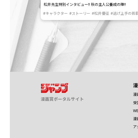
松井先生特別インタビュー!! 秋の主人公養成の陣!!
#キャラクター
#ストーリー
#松井優征
#逃げ上手の若
漫
漫
漫画賞ポータルサイト
受
W
漫
ア