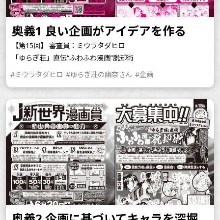
奥義1 良い企画がアイデアを作る
【第15回】 審査員：ミウラタダヒロ
「ゆらぎ荘」直伝“ふわふわ漫画”脱却術
#ミウラタダヒロ
#ゆらぎ荘の幽奈さん
#企画
奥義2 企画に基づいてキャラを深堀