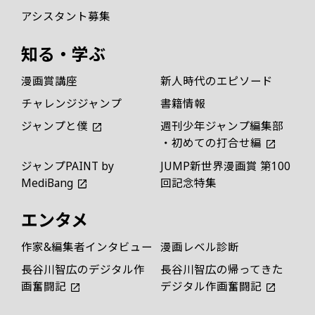
アシスタント募集
知る・学ぶ
漫画賞講座
新人時代のエピソード
チャレンジジャンプ
書籍情報
ジャンプと僕
週刊少年ジャンプ編集部
・初めての打合せ編
ジャンプPAINT by
JUMP新世界漫画賞 第100
MediBang
回記念特集
エンタメ
作家&編集者インタビュー
漫画レベル診断
長谷川智広のデジタル作
長谷川智広の帰ってきた
画奮闘記
デジタル作画奮闘記