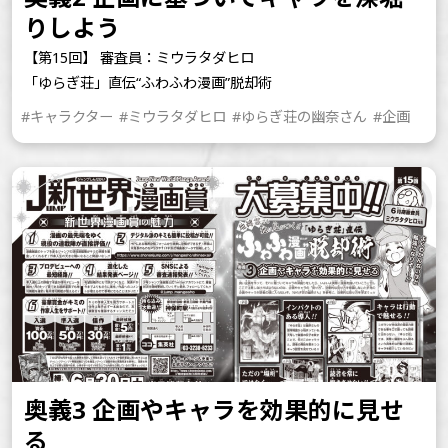
りしよう
【第15回】 審査員：ミウラタダヒロ
「ゆらぎ荘」直伝“ふわふわ漫画”脱却術
#キャラクター
#ミウラタダヒロ
#ゆらぎ荘の幽奈さん
#企画
奥義3 企画やキャラを効果的に見せ
る