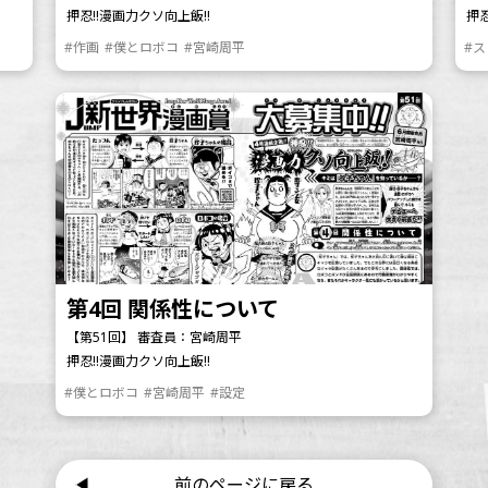
押忍!!漫画力クソ向上飯!!
押忍
#作画
#僕とロボコ
#宮崎周平
#
第4回 関係性について
【第51回】 審査員：宮崎周平
押忍!!漫画力クソ向上飯!!
#僕とロボコ
#宮崎周平
#設定
前のページに戻る