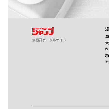
漫
漫
漫画賞ポータルサイト
受
W
漫
ア