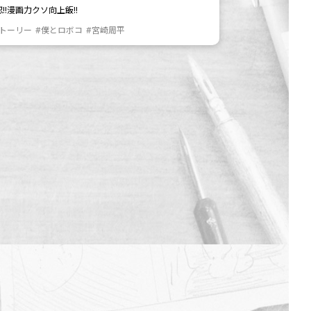
!!漫画力クソ向上飯!!
ストーリー
#僕とロボコ
#宮崎周平