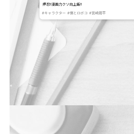
押忍!!漫画力クソ向上飯!!
#キャラクター
#僕とロボコ
#宮崎周平