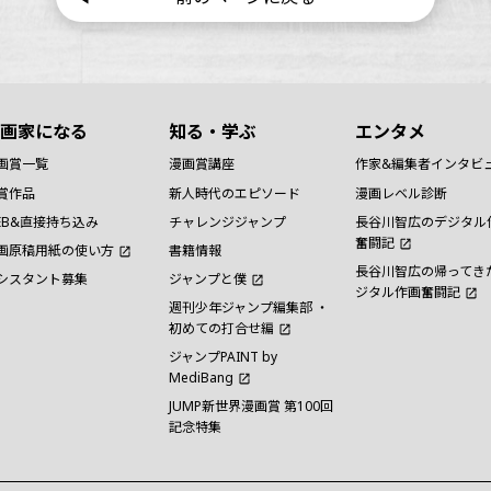
画家になる
知る・学ぶ
エンタメ
画賞一覧
漫画賞講座
作家&編集者インタビ
賞作品
新人時代のエピソード
漫画レベル診断
EB&直接持ち込み
チャレンジジャンプ
長谷川智広のデジタル
奮闘記
画原稿用紙の使い方
書籍情報
長谷川智広の帰ってき
シスタント募集
ジャンプと僕
ジタル作画奮闘記
週刊少年ジャンプ編集部 ・
初めての打合せ編
ジャンプPAINT by
MediBang
JUMP新世界漫画賞 第100回
記念特集