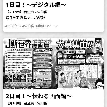
1日目！～デジタル編～
【第16回】 審査員：佐伯俊
遠月学園 夏季マンガ合宿!!
#デジタル
#佐伯俊
#食戟のソーマ
2日目！～伝わる画面編～
【第16回】 審査員：佐伯俊