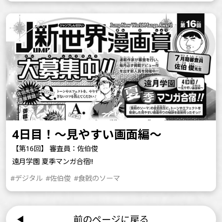
4日目！～見やすい画面編～
【第16回】 審査員：佐伯俊
遠月学園 夏季マンガ合宿!!
#デジタル
#佐伯俊
#食戟のソーマ
前のページに戻る