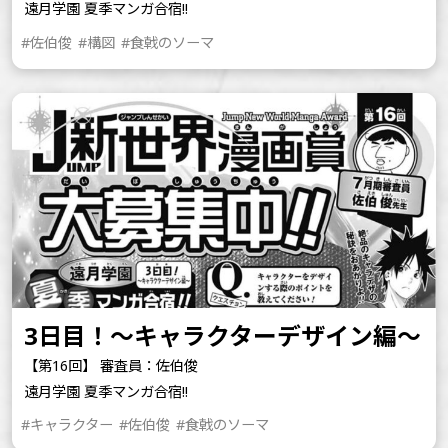
遠月学園 夏季マンガ合宿!!
#佐伯俊
#構図
#食戟のソーマ
3日目！～キャラクターデザイン編～
【第16回】 審査員：佐伯俊
遠月学園 夏季マンガ合宿!!
#キャラクター
#佐伯俊
#食戟のソーマ