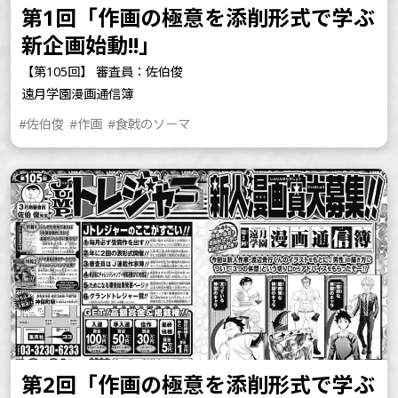
第1回「作画の極意を添削形式で学ぶ
新企画始動!!」
【第105回】 審査員：佐伯俊
遠月学園漫画通信簿
#佐伯俊
#作画
#食戟のソーマ
第2回「作画の極意を添削形式で学ぶ