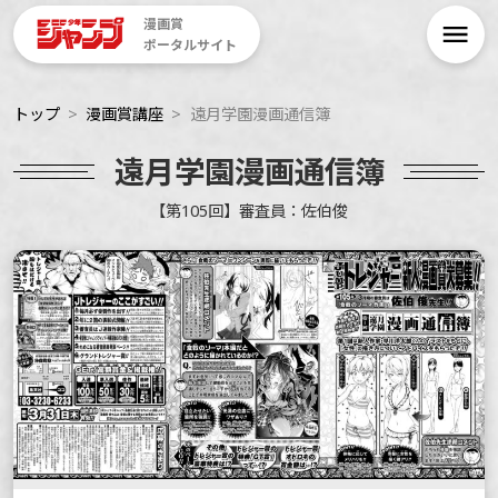
漫画賞
ポータルサイト
トップ
漫画賞講座
遠月学園漫画通信簿
遠月学園漫画通信簿
【第105回】審査員：佐伯俊