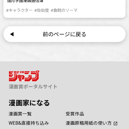
遠月学園漫画通信簿
#キャラクター
#佐伯俊
#食戟のソーマ
前のページに戻る
漫画賞ポータルサイト
漫画家になる
漫画賞一覧
受賞作品
WEB&直接持ち込み
漫画原稿用紙の使い方