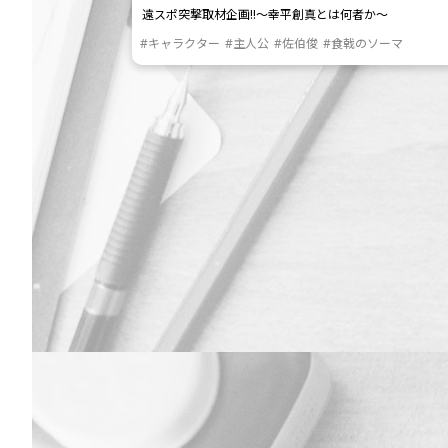
遠スポ突撃取材企画!!～幸平創真とは何者か～
#キャラクター
#主人公
#佐伯俊
#食戟のソーマ