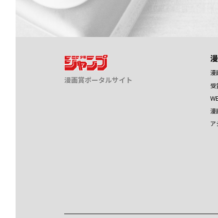
漫
漫
漫画賞ポータルサイト
受
W
漫
ア