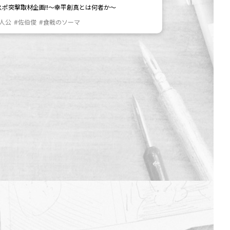
スポ突撃取材企画!!～幸平創真とは何者か～
主人公
#佐伯俊
#食戟のソーマ