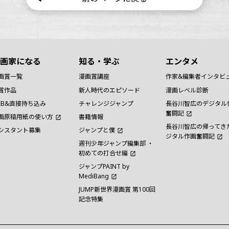
画家になる
知る・学ぶ
エンタメ
画賞一覧
漫画賞講座
作家&編集者インタビ
賞作品
新人時代のエピソード
漫画レベル診断
EB&直接持ち込み
チャレンジジャンプ
長谷川智広のデジタル
奮闘記
画原稿用紙の使い方
書籍情報
長谷川智広の帰ってき
シスタント募集
ジャンプと僕
ジタル作画奮闘記
週刊少年ジャンプ編集部 ・
初めての打合せ編
ジャンプPAINT by
MediBang
JUMP新世界漫画賞 第100回
記念特集