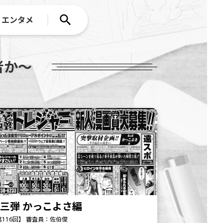
エンタメ
者か～
三弾 かっこよさ編
第116回】 審査員：佐伯俊