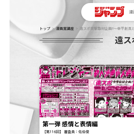
漫
トップ
漫画賞講座
遠スポ突撃取材企画!!～幸平創真
遠ス
第一弾 感情と表情編
【第116回】 審査員：佐伯俊