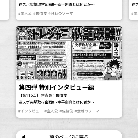
遠スポ突撃取材企画!!～幸平創真とは何者か～
遠
#主人公
#佐伯俊
#食戟のソーマ
#
第四弾 特別インタビュー編
【第116回】 審査員：佐伯俊
遠スポ突撃取材企画!!～幸平創真とは何者か～
#インタビュー
#主人公
#佐伯俊
#食戟のソーマ
前のページに戻る