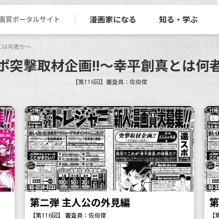
漫画家になる
知る・学ぶ
画賞ポータルサイト
とは何者か～
ポ突撃取材企画!!～幸平創真とは何
【第116回】審査員：佐伯俊
第二弾 主人公の外見編
第
【第116回】 審査員：佐伯俊
【