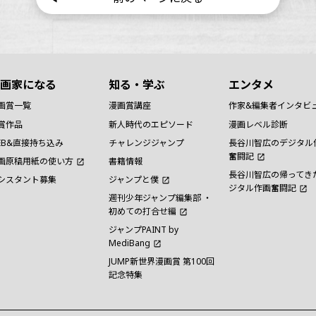
画家になる
知る・学ぶ
エンタメ
画賞一覧
漫画賞講座
作家&編集者インタビ
賞作品
新人時代のエピソード
漫画レベル診断
EB&直接持ち込み
チャレンジジャンプ
長谷川智広のデジタル
奮闘記
画原稿用紙の使い方
書籍情報
長谷川智広の帰ってき
シスタント募集
ジャンプと僕
ジタル作画奮闘記
週刊少年ジャンプ編集部 ・
初めての打合せ編
ジャンプPAINT by
MediBang
JUMP新世界漫画賞 第100回
記念特集