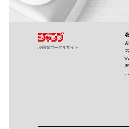
漫
漫
漫画賞ポータルサイト
受
W
漫
ア