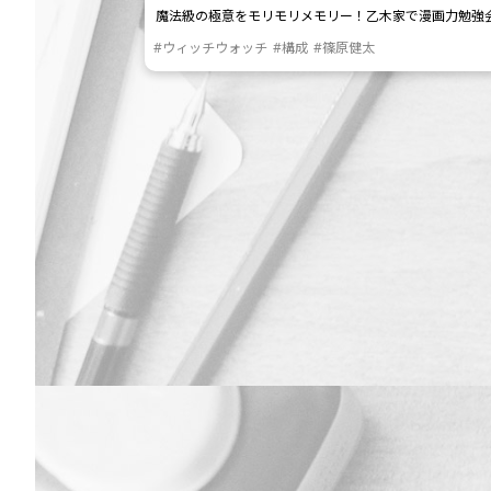
魔法級の極意をモリモリメモリー！乙木家で漫画力勉強会
#ウィッチウォッチ
#構成
#篠原健太