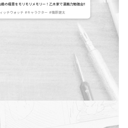
法級の極意をモリモリメモリー！乙木家で漫画力勉強会!!
ウィッチウォッチ
#キャラクター
#篠原健太