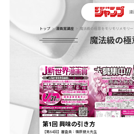
漫
トップ
漫画賞講座
魔法級の極意をモリモリメモリー！
魔法級の極
第1回 興味の引き方
【第64回】審査員：篠原健太先生