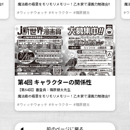
!!
魔法級の極意をモリモリメモリー！乙木家で漫画力勉強会!!
魔
#ウィッチウォッチ
#キャラクター
#篠原健太
#
第4回 キャラクターの関係性
【第64回】審査員：篠原健太先生
魔法級の極意をモリモリメモリー！乙木家で漫画力勉強会!!
#ウィッチウォッチ
#キャラクター
#篠原健太
前のページに戻る