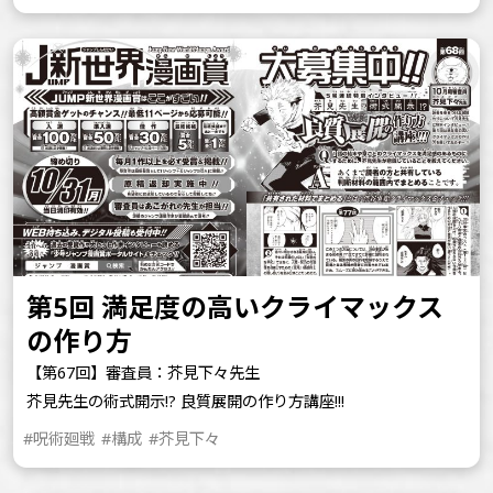
第5回 満足度の高いクライマックス
の作り方
【第67回】審査員：芥見下々先生
芥見先生の術式開示!? 良質展開の作り方講座!!!
#呪術廻戦
#構成
#芥見下々