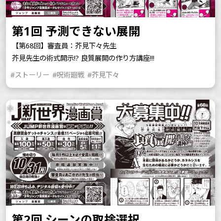
第1回 予測できない展開
【第68回】審査員：芥見下々先生
芥見先生の術式開示!? 良質展開の作り方講座!!!
#ストーリー
#呪術廻戦
#芥見下々
第2回 シーンの取捨選択