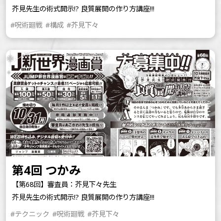
芥見先生の術式開示!? 良質展開の作り方講座!!!
#呪術廻戦
#構成
#芥見下々
第4回 つかみ
【第68回】審査員：芥見下々先生
芥見先生の術式開示!? 良質展開の作り方講座!!!
#テクニック
#呪術廻戦
#芥見下々