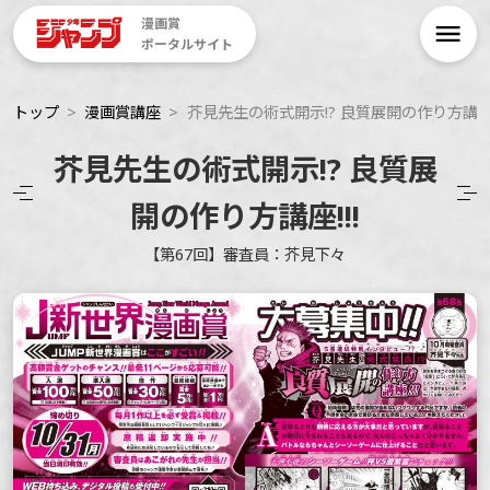
漫画賞
ポータルサイト
トップ
漫画賞講座
芥見先生の術式開示!? 良質展開の作り方講座!
芥見先生の術式開示!? 良質展
開の作り方講座!!!
【第67回】審査員：芥見下々