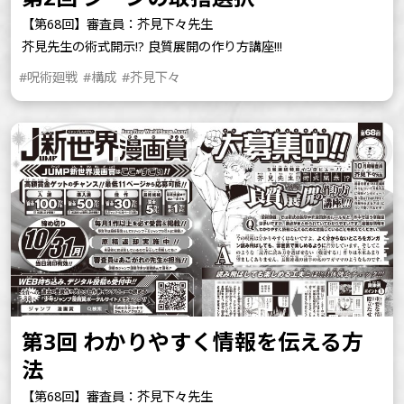
【第68回】審査員：芥見下々先生
芥見先生の術式開示!? 良質展開の作り方講座!!!
#呪術廻戦
#構成
#芥見下々
第3回 わかりやすく情報を伝える方
法
【第68回】審査員：芥見下々先生