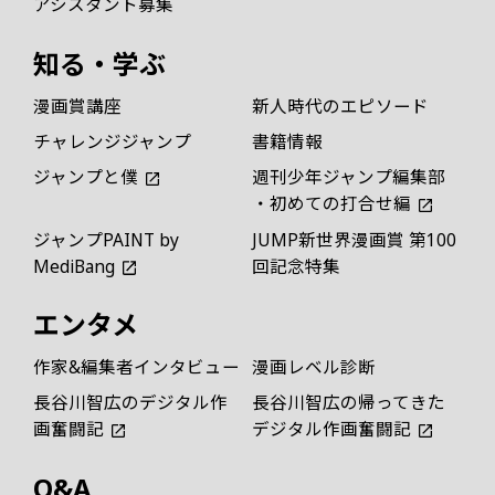
アシスタント募集
知る・学ぶ
漫画賞講座
新人時代のエピソード
チャレンジジャンプ
書籍情報
ジャンプと僕
週刊少年ジャンプ編集部
・初めての打合せ編
ジャンプPAINT by
JUMP新世界漫画賞 第100
MediBang
回記念特集
エンタメ
作家&編集者インタビュー
漫画レベル診断
長谷川智広のデジタル作
長谷川智広の帰ってきた
画奮闘記
デジタル作画奮闘記
Q&A