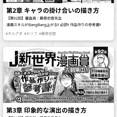
第2章 キャラの掛け合いの描き方
【第92回】審査員：藤巻忠俊先生
漫画スキルがBangBang上がる!! 必読!! 作品作りの参考書!!
#キルアオ
#セリフ
#藤巻忠俊
第3章 印象的な演出の描き方