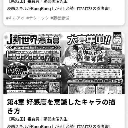
【第92回】審査員：藤巻忠俊先生
漫画スキルがBangBang上がる!! 必読!! 作品作りの参考書!!
#キルアオ
#テクニック
#藤巻忠俊
第4章 好感度を意識したキャラの描
き方
【第92回】審査員：藤巻忠俊先生
漫画スキルがBangBang上がる!! 必読!! 作品作りの参考書!!