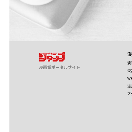
漫
漫
漫画賞ポータルサイト
受
W
漫
ア