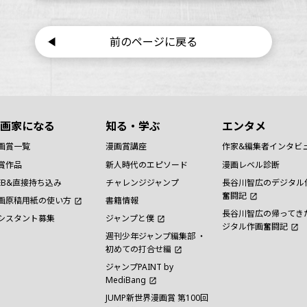
前のページに戻る
画家になる
知る・学ぶ
エンタメ
画賞一覧
漫画賞講座
作家&編集者インタビ
賞作品
新人時代のエピソード
漫画レベル診断
EB&直接持ち込み
チャレンジジャンプ
長谷川智広のデジタル
奮闘記
画原稿用紙の使い方
書籍情報
長谷川智広の帰ってき
シスタント募集
ジャンプと僕
ジタル作画奮闘記
週刊少年ジャンプ編集部 ・
初めての打合せ編
ジャンプPAINT by
MediBang
JUMP新世界漫画賞 第100回