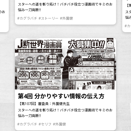
スターへの道を斬り拓け！バチバチ役立つ漫画術でキミのお
【
悩み一刀両断‼
のお
ス
悩
#カグラバチ
#ストーリー
#外薗健
#
第4回 分かりやすい情報の伝え方
【第107回】審査員：外薗健先生
スターへの道を斬り拓け！バチバチ役立つ漫画術でキミのお
悩み一刀両断‼
#カグラバチ
#セリフ
#外薗健