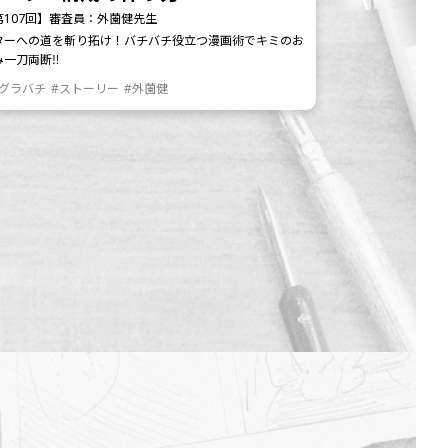
第107回】審査員：外薗健先生
ターへの道を斬り拓け！バチバチ役立つ漫画術でキミのお
み一刀両断‼
カグラバチ
#ストーリー
#外薗健