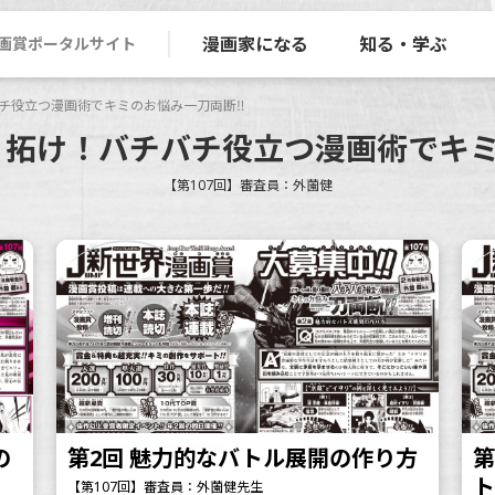
漫画家になる
知る・学ぶ
画賞ポータルサイト
チ役立つ漫画術でキミのお悩み一刀両断‼
り拓け！バチバチ役立つ漫画術でキミ
【第107回】審査員：外薗健
の
第2回 魅力的なバトル展開の作り方
第
【第107回】審査員：外薗健先生