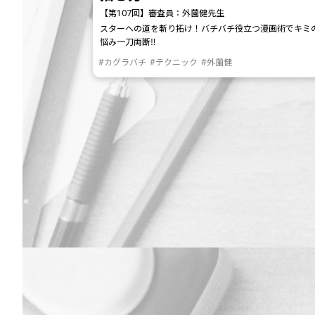
【第107回】審査員：外薗健先生
スターへの道を斬り拓け！バチバチ役立つ漫画術でキミ
悩み一刀両断‼
#カグラバチ
#テクニック
#外薗健