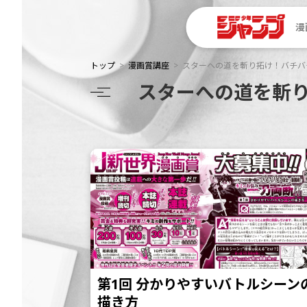
漫
トップ
漫画賞講座
スターへの道を斬り拓け！バチバ
スターへの道を斬
第1回 分かりやすいバトルシーン
描き方