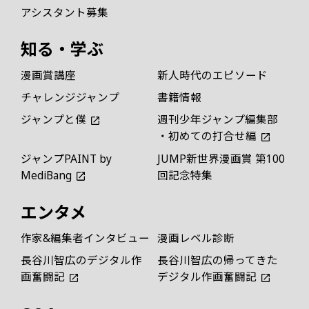
アシスタント募集
知る・学ぶ
漫画賞講座
新人時代のエピソード
チャレンジジャンプ
書籍情報
ジャンプと僕
週刊少年ジャンプ編集部
・初めての打合せ編
ジャンプPAINT by
JUMP新世界漫画賞 第100
MediBang
回記念特集
エンタメ
作家&編集者インタビュー
漫画レベル診断
長谷川智広のデジタル作
長谷川智広の帰ってきた
画奮闘記
デジタル作画奮闘記