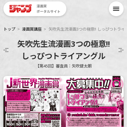
漫画賞
ポータルサイト
トップ
漫画賞講座
矢吹先生流漫画3つの極意!! しっぴつトライ
矢吹先生流漫画3つの極意!!
しっぴつトライアングル
【第45回】審査員：矢吹健太朗