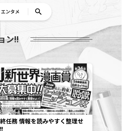
エンタメ
ン!!
終任務 情報を読みやすく整理せ
!!