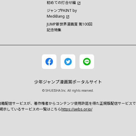
初めての打合せ編
ジャンプPAINT by
MediBang
JUMP新世界漫画賞 第100回
記念特集
少年ジャンプ漫画賞ポータルサイト
© SHUEISHA Inc. All rights reserved.
書籍配信サービスが、著作権者からコンテンツ使用許諾を得た正規版配信サービスであるこ
クを掲示しているサービスの一覧はこちら
https://aebs.or.jp/