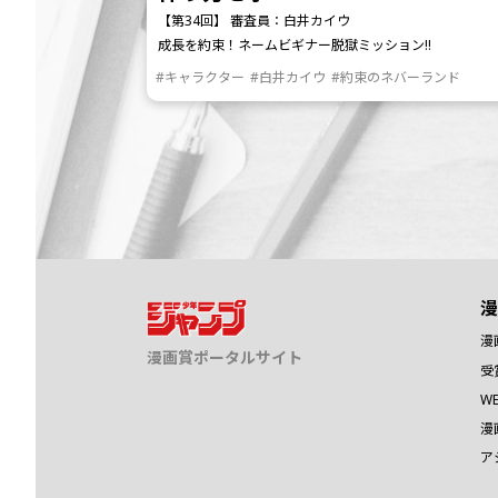
【第34回】 審査員：白井カイウ
成長を約束！ネームビギナー脱獄ミッション!!
#キャラクター
#白井カイウ
#約束のネバーランド
漫
漫
漫画賞ポータルサイト
受
W
漫
ア