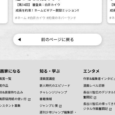
【第34回】 審査員：白井カイウ
【
成長を約束！ネームビギナー脱獄ミッション!!
成
#ネーム
#白井カイウ
#約束のネバーランド
#
前のページに戻る
画家になる
知る・学ぶ
エンタメ
画賞一覧
漫画賞講座
作家&編集者インタビ
賞作品
新人時代のエピソード
漫画レベル診断
EB&直接持ち込み
チャレンジジャンプ
長谷川智広のデジタル
奮闘記
画原稿用紙の使い方
書籍情報
長谷川智広の帰ってき
シスタント募集
ジャンプと僕
ジタル作画奮闘記
週刊少年ジャンプ編集部 ・