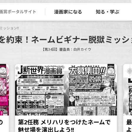
漫画家になる
知る・学ぶ
画賞ポータルサイト
ッション!!
を約束！ネームビギナー脱獄ミッショ
【第34回】審査員：白井カイウ
の
第2任務 メリハリをつけたネームで
最
魅せ場を演出しよう!!
よ