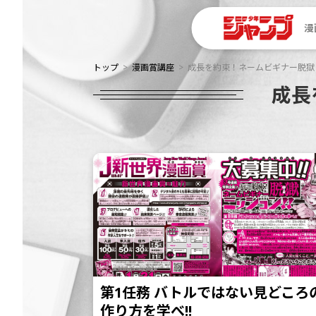
漫
トップ
漫画賞講座
成長を約束！ネームビギナー脱獄ミ
成長
第1任務 バトルではない見どころ
作り方を学べ!!