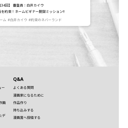
第34回】 審査員：白井カイウ
長を約束！ネームビギナー脱獄ミッション!!
ネーム
#白井カイウ
#約束のネバーランド
Q&A
ュー
よくある質問
漫画家になるために
作画
作品作り
持ち込みする
たデ
漫画賞へ投稿する