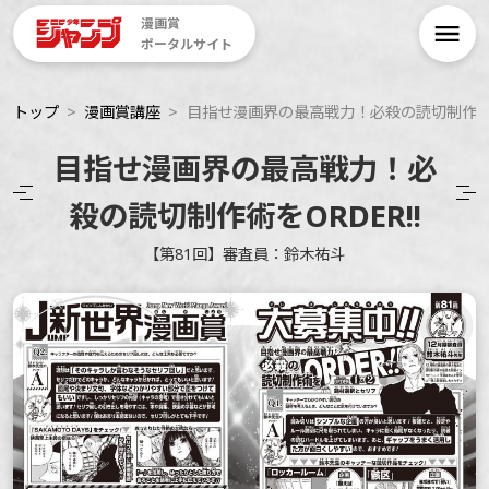
漫画賞
ポータルサイト
トップ
漫画賞講座
目指せ漫画界の最高戦力！必殺の読切制作術をO
目指せ漫画界の最高戦力！必
殺の読切制作術をORDER!!
【第81回】審査員：鈴木祐斗