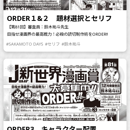
ORDER１&２ 題材選択とセリフ
【第81回】審査員：鈴木祐斗先生
目指せ漫画界の最高戦力！必殺の読切制作術をORDER!!
#SAKAMOTO DAYS
#セリフ
#鈴木祐斗
ORDER3 キャラクター配置