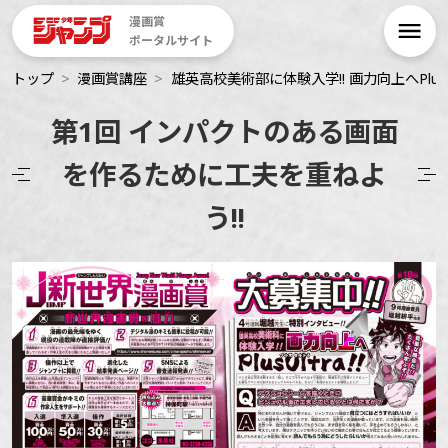
漫画賞
ポータルサイト
トップ
漫画賞講座
雄英高校美術部に体験入学!! 画力向上へPlus Ul
第1回 インパクトのある画面
を作るために工夫を重ねよ
う!!