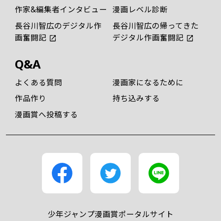
作家&編集者インタビュー
漫画レベル診断
長谷川智広のデジタル作
長谷川智広の帰ってきた
画奮闘記
デジタル作画奮闘記
Q&A
よくある質問
漫画家になるために
作品作り
持ち込みする
漫画賞へ投稿する
少年ジャンプ漫画賞ポータルサイト