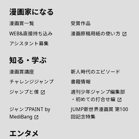
漫画家になる
漫画賞一覧
受賞作品
WEB&直接持ち込み
漫画原稿用紙の使い方
アシスタント募集
知る・学ぶ
漫画賞講座
新人時代のエピソード
チャレンジジャンプ
書籍情報
ジャンプと僕
週刊少年ジャンプ編集部
・初めての打合せ編
ジャンプPAINT by
JUMP新世界漫画賞 第100
MediBang
回記念特集
エンタメ