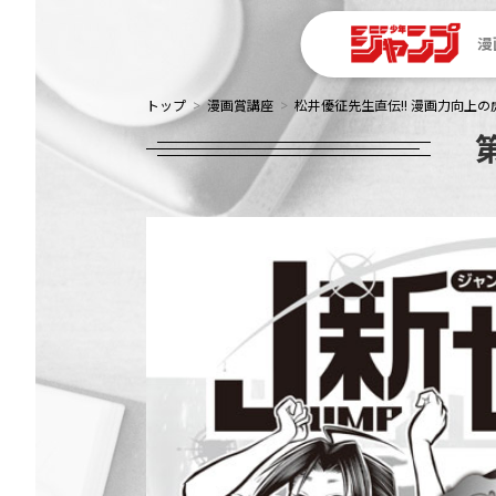
漫
トップ
漫画賞講座
松井優征先生直伝!! 漫画力向上の虎