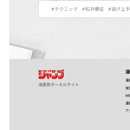
#テクニック
#松井優征
#逃げ上
漫
漫
漫画賞ポータルサイト
受
W
漫
ア