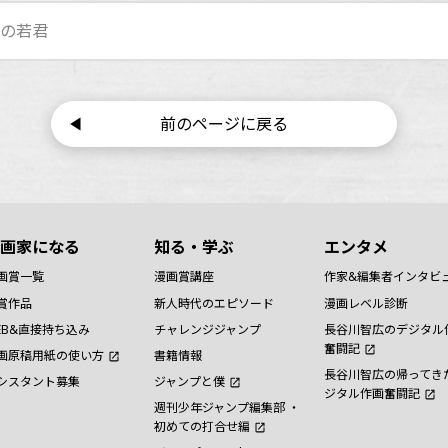
手の若君
前のページに戻る
画家になる
知る・学ぶ
エンタメ
画賞一覧
漫画賞講座
作家&編集者インタビ
賞作品
新人時代のエピソード
漫画レベル診断
EB&直接持ち込み
チャレンジジャンプ
長谷川智広のデジタル
奮闘記
画原稿用紙の使い方
書籍情報
長谷川智広の帰ってき
シスタント募集
ジャンプと僕
ジタル作画奮闘記
週刊少年ジャンプ編集部 ・
初めての打合せ編