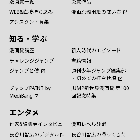
漫画賞一覧
受賞作品
WEB&直接持ち込み
漫画原稿用紙の使い方
アシスタント募集
知る・学ぶ
漫画賞講座
新人時代のエピソード
チャレンジジャンプ
書籍情報
ジャンプと僕
週刊少年ジャンプ編集部
・初めての打合せ編
ジャンプPAINT by
JUMP新世界漫画賞 第100
MediBang
回記念特集
エンタメ
作家&編集者インタビュー
漫画レベル診断
長谷川智広のデジタル作
長谷川智広の帰ってきた