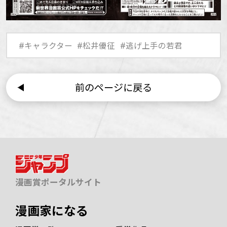
#キャラクター
#松井優征
#逃げ上手の若君
前のページに戻る
漫画賞ポータルサイト
漫画家になる