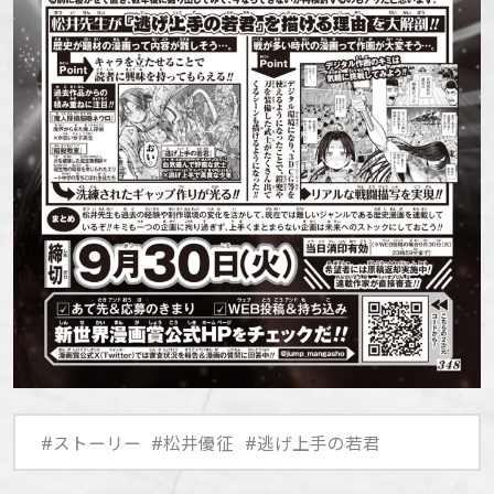
#ストーリー
#松井優征
#逃げ上手の若君