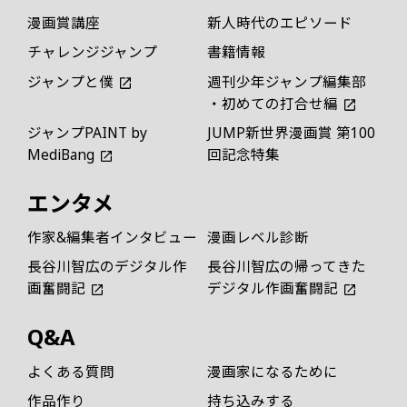
漫画賞講座
新人時代のエピソード
チャレンジジャンプ
書籍情報
ジャンプと僕
週刊少年ジャンプ編集部
・初めての打合せ編
ジャンプPAINT by
JUMP新世界漫画賞 第100
MediBang
回記念特集
エンタメ
作家&編集者インタビュー
漫画レベル診断
長谷川智広のデジタル作
長谷川智広の帰ってきた
画奮闘記
デジタル作画奮闘記
Q&A
よくある質問
漫画家になるために
作品作り
持ち込みする