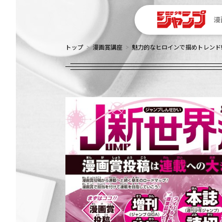
漫
トップ
漫画賞講座
魅力的なヒロインで掴めトレンド!!