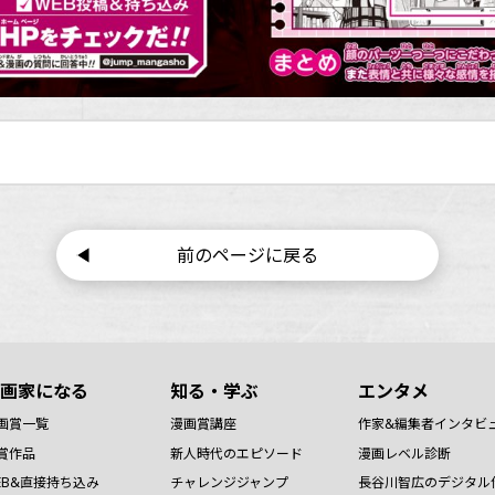
前のページに戻る
画家になる
知る・学ぶ
エンタメ
画賞一覧
漫画賞講座
作家&編集者インタビ
賞作品
新人時代のエピソード
漫画レベル診断
EB&直接持ち込み
チャレンジジャンプ
長谷川智広のデジタル