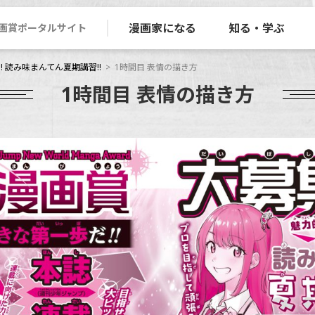
漫画家になる
知る・学ぶ
画賞ポータルサイト
 読み味まんてん夏期講習!!
1時間目 表情の描き方
1時間目 表情の描き方