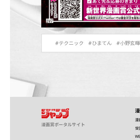
#テクニック
#ひまてん
#小野玄暉
漫
漫
漫画賞ポータルサイト
受
W