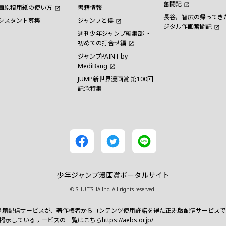
奮闘記
画原稿用紙の使い方
書籍情報
長谷川智広の帰ってき
シスタント募集
ジャンプと僕
ジタル作画奮闘記
週刊少年ジャンプ編集部 ・
初めての打合せ編
ジャンプPAINT by
MediBang
JUMP新世界漫画賞 第100回
記念特集
少年ジャンプ漫画賞ポータルサイト
© SHUEISHA Inc. All rights reserved.
書籍配信サービスが、著作権者からコンテンツ使用許諾を得た正規版配信サービスであるこ
クを掲示しているサービスの一覧はこちら
https://aebs.or.jp/