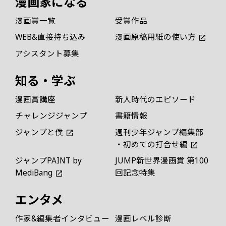
漫画家になる
漫画賞一覧
受賞作品
WEB&直接持ち込み
漫画原稿用紙の使い方
アシスタント募集
知る・学ぶ
漫画賞講座
新人時代のエピソード
チャレンジジャンプ
書籍情報
ジャンプと僕
週刊少年ジャンプ編集部
・初めての打合せ編
ジャンプPAINT by
JUMP新世界漫画賞 第100
MediBang
回記念特集
エンタメ
作家&編集者インタビュー
漫画レベル診断