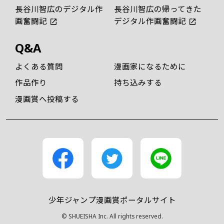
長谷川智広のデジタル作
長谷川智広の帰ってきた
画奮闘記
デジタル作画奮闘記
Q&A
よくある質問
漫画家になるために
作品作り
持ち込みする
漫画賞へ投稿する
少年ジャンプ漫画賞ポータルサイト
© SHUEISHA Inc. All rights reserved.