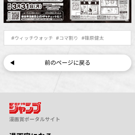
#ウィッチウォッチ
#コマ割り
#篠原健太
前のページに戻る
漫画賞ポータルサイト