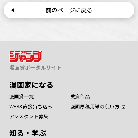
前のページに戻る
漫画賞ポータルサイト
漫画家になる
漫画賞一覧
受賞作品
WEB&直接持ち込み
漫画原稿用紙の使い方
アシスタント募集
知る・学ぶ