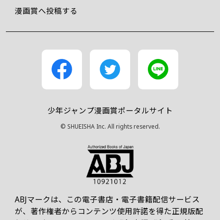
漫画賞へ投稿する
少年ジャンプ漫画賞ポータルサイト
© SHUEISHA Inc. All rights reserved.
ABJマークは、この電子書店・電子書籍配信サービス
が、著作権者からコンテンツ使用許諾を得た正規版配