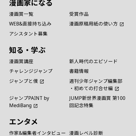
漫画家になる
漫画賞一覧
受賞作品
WEB&直接持ち込み
漫画原稿用紙の使い方
アシスタント募集
知る・学ぶ
漫画賞講座
新人時代のエピソード
チャレンジジャンプ
書籍情報
ジャンプと僕
週刊少年ジャンプ編集部
・初めての打合せ編
ジャンプPAINT by
JUMP新世界漫画賞 第100
MediBang
回記念特集
エンタメ
作家&編集者インタビュー
漫画レベル診断