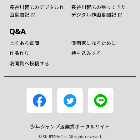
長谷川智広のデジタル作
長谷川智広の帰ってきた
画奮闘記
デジタル作画奮闘記
Q&A
よくある質問
漫画家になるために
作品作り
持ち込みする
漫画賞へ投稿する
少年ジャンプ漫画賞ポータルサイト
© SHUEISHA Inc. All rights reserved.