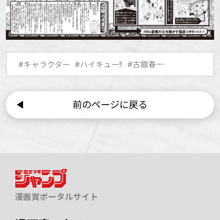
#キャラクター
#ハイキュー!!
#古舘春一
前のページに戻る
漫画賞ポータルサイト