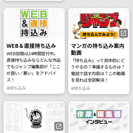
WEB＆直接持ち込み
マンガの持ち込み案内
動画
WEB投稿は24時間受付中。
直接持ち込みならどんな作品
『持ち込み』って具体的にど
でもジャンプ編集部が「ここ
うやるの？準備するものは？
が良い／悪い」をアドバイ
電話で話す内容は？この動画
ス！
を見れば全部解決！
#持ち込み
#持ち込み