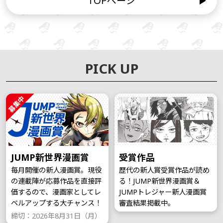
TOPページ
PICK UP
募集中
JUMP新世界漫画賞
受賞作品
毎月開催の新人漫画賞。現役
歴代の新人賞受賞作品が読め
の連載陣が応募作品を直接評
る！JUMP新世界漫画賞＆
価するので、漫画家としてレ
JUMPトレジャー新人漫画賞
ベルアップする大チャンス！
審査結果掲載中。
締切：2026年8月31日（月）