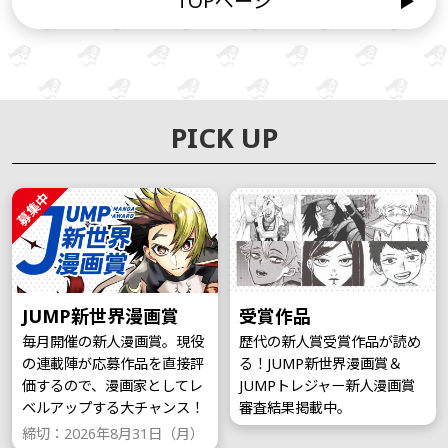
TOPページ
PICK UP
募集中
JUMP新世界漫画賞
受賞作品
毎月開催の新人漫画賞。現役
歴代の新人賞受賞作品が読め
の連載陣が応募作品を直接評
る！JUMP新世界漫画賞＆
価するので、漫画家としてレ
JUMPトレジャー新人漫画賞
ベルアップする大チャンス！
審査結果掲載中。
締切：2026年8月31日（月）