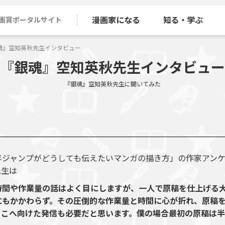
漫画家になる
知る・学ぶ
画賞ポータルサイト
魂』空知英秋先生インタビュー
『銀魂』空知英秋先生インタビュー
『銀魂』空知英秋先生に聞いてみた
年ジャンプがどうしても伝えたいマンガの描き方」の作家アン
先生は
時間や作業量の話はよく目にしますが、一人で原稿を仕上げる
にもかかわらず。その圧倒的な作業量と時間に心が折れ、原稿
そこへ向けた発信も必要だと思います。僕の場合最初の原稿は半