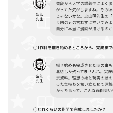
普段から大学の講義中によく漫
がってた気がしますね。その頃
空知
じゃないかな。鳥山明先生の「
先生
く四の五の言わずに描いてみよ
自分に本当に漫画が描けるのか
◯1作目を描き始めるところから、完成まで
描き始めも完成させた時の事も
北感しか残ってませんね。実際
空知
景資料。理想の絵と現実の絵の
先生
った気持ちを奮い立たせて原稿
かった事って、こんな面倒臭い
◯どれくらいの期間で完成しましたか？