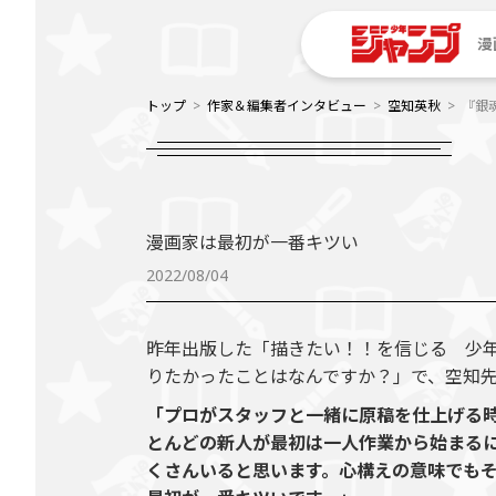
漫
トップ
作家＆編集者インタビュー
空知英秋
『銀
漫画家は最初が一番キツい
2022/08/04
昨年出版した「描きたい！！を信じる 少
りたかったことはなんですか？」で、空知
「プロがスタッフと一緒に原稿を仕上げる
とんどの新人が最初は一人作業から始まる
くさんいると思います。心構えの意味でも