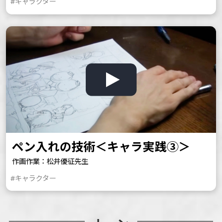
#キャラクター
ペン入れの技術＜キャラ実践③＞
作画作業：松井優征先生
#キャラクター