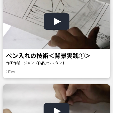
ペン入れの技術＜背景実践①＞
作画作業：ジャンプ作品アシスタント
#作画