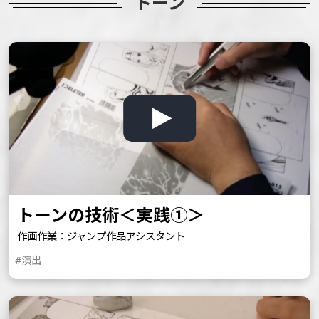
トーン
トーンの技術＜実践①＞
作画作業：ジャンプ作品アシスタント
#演出