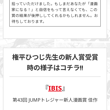
拾っていただけました。もしまだあなたが「漫画
家になる！」と自信をもって言えなくても、この
賞の結果が後押ししてくれるかもしれません。お
待ちしております。
権平ひつじ先生の新人賞受賞
時の様子はコチラ!!
『
IBIS
』
第43回 JUMPトレジャー新人漫画賞 佳作