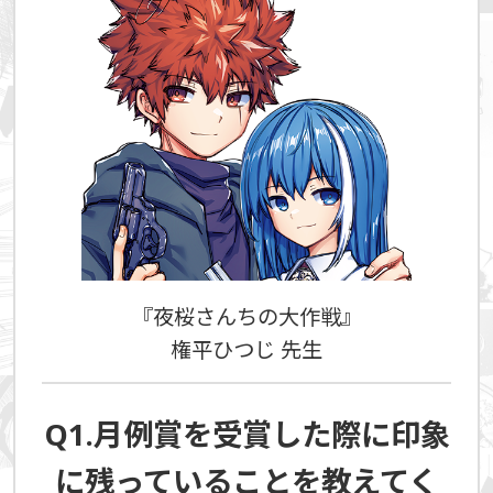
『夜桜さんちの大作戦』
権平ひつじ 先生
Q1.月例賞を受賞した際に印象
に残っていることを教えてく