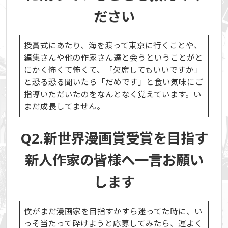
ださい
授賞式にあたり、海を渡って東京に行くことや、
編集さんや他の作家さん達と会うということがと
にかく怖くて怖くて、「欠席してもいいですか」
と恐る恐る聞いたら「だめです」と食い気味にご
指導いただいたのをなんとなく覚えています。い
まだ成長してません。
Q2.新世界漫画賞受賞を目指す
新人作家の皆様へ一言お願い
します
僕がまだ漫画家を目指すかすら迷ってた時に、い
っそ当たって砕けようと応募してみたら、運よく