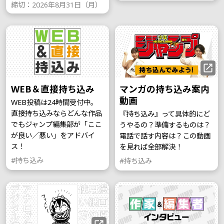
締切：2026年8月31日（月）
WEB＆直接持ち込み
マンガの持ち込み案内
動画
WEB投稿は24時間受付中。
直接持ち込みならどんな作品
『持ち込み』って具体的にど
でもジャンプ編集部が「ここ
うやるの？準備するものは？
が良い／悪い」をアドバイ
電話で話す内容は？この動画
ス！
を見れば全部解決！
#持ち込み
#持ち込み