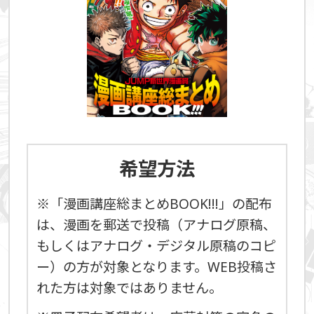
希望方法
※「漫画講座総まとめBOOK!!!」の配布
は、漫画を郵送で投稿（アナログ原稿、
もしくはアナログ・デジタル原稿のコピ
ー）の方が対象となります。WEB投稿さ
れた方は対象ではありません。