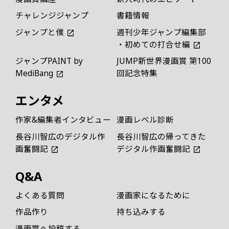
チャレンジジャンプ
書籍情報
ジャンプと僕
週刊少年ジャンプ編集部
・初めての打合せ編
ジャンプPAINT by
JUMP新世界漫画賞 第100
MediBang
回記念特集
エンタメ
作家&編集者インタビュー
漫画レベル診断
長谷川智広のデジタル作
長谷川智広の帰ってきた
画奮闘記
デジタル作画奮闘記
Q&A
よくある質問
漫画家になるために
作品作り
持ち込みする
漫画賞へ投稿する