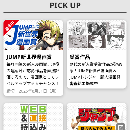
PICK UP
募集中
JUMP新世界漫画賞
受賞作品
毎月開催の新人漫画賞。現役
歴代の新人賞受賞作品が読め
の連載陣が応募作品を直接評
る！JUMP新世界漫画賞＆
価するので、漫画家としてレ
JUMPトレジャー新人漫画賞
ベルアップする大チャンス！
審査結果掲載中。
締切：2026年8月31日（月）