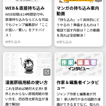
WEB＆直接持ち込み
マンガの持ち込み案内
動画
WEB投稿は24時間受付中。
直接持ち込みならどんな作品
『持ち込み』って具体的にど
でもジャンプ編集部が「ここ
うやるの？準備するものは？
が良い／悪い」をアドバイ
電話で話す内容は？この動画
ス！
を見れば全部解決！
#持ち込み
#持ち込み
漫画原稿用紙の使い方
作家＆編集者インタビ
ュー
これを読めば絶対大丈夫!! 意
外とわからない原稿用紙の使
ジャンプ作家と編集者が対
い方を、四谷啓太郎先生が漫
談！ 新人時代やあの話題の漫
画で解説!!
画ができるまでなど、知られ