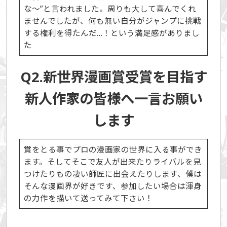
な〜”と言われました。周りも大して喜んでくれ
ませんでしたが、何も無い自分がジャンプに挑戦
する権利を得たんだ…！という満足感がありまし
た
Q2.新世界漫画賞受賞を目指す
新人作家の皆様へ一言お願い
します
賞をとる事でプロの漫画家の世界に入る事ができ
ます。そしてそこで友人が出来たりライバルを見
つけたりもの凄い師匠に出会えたりします、僕は
そんな漫画界が好きです、参加したい場合は渾身
の力作を描いて送ってみて下さい！