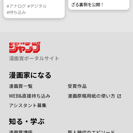
ざる裏側を公開！
#アナログ
#デジタル
#持ち込み
漫画賞ポータルサイト
漫画家になる
漫画賞一覧
受賞作品
WEB&直接持ち込み
漫画原稿用紙の使い方
アシスタント募集
知る・学ぶ
漫画賞講座
新人時代のエピソード