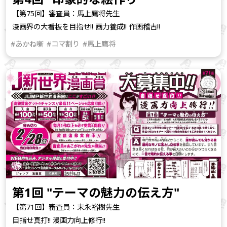
【第75回】審査員：馬上鷹将先生
漫画界の大看板を目指せ!! 画力養成!! 作画稽古!!
#あかね噺
#コマ割り
#馬上鷹将
第1回 "テーマの魅力の伝え方"
【第71回】審査員：末永裕樹先生
目指せ真打!! 漫画力向上修行!!