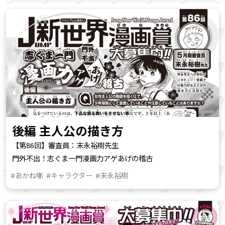
後編 主人公の描き方
【第86回】審査員：末永裕樹先生
門外不出！志ぐま一門漫画力アゲあげの稽古
#あかね噺
#キャラクター
#末永裕樹