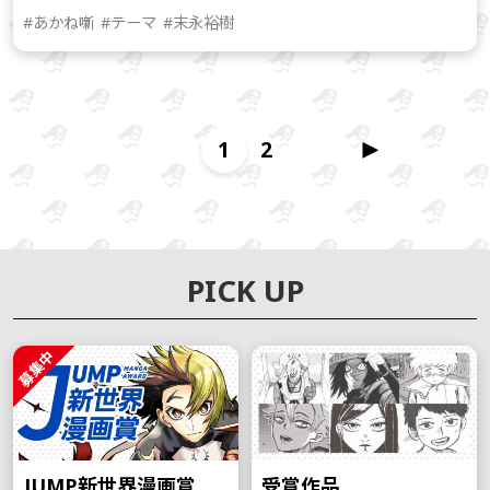
#あかね噺
#テーマ
#末永裕樹
1
2
PICK UP
募集中
JUMP新世界漫画賞
受賞作品