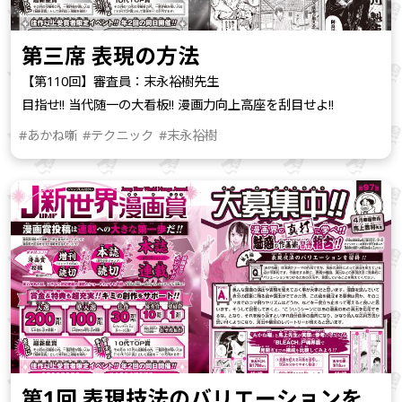
第三席 表現の方法
【第110回】審査員：末永裕樹先生
目指せ!! 当代随一の大看板!! 漫画力向上高座を刮目せよ!!
#あかね噺
#テクニック
#末永裕樹
第1回 表現技法のバリエーションを