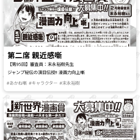
第二席 親近感噺
【第95回】審査員：末永裕樹先生
ジャンプ秘伝の演目伝授!! 漫画力向上噺
#あかね噺
#キャラクター
#末永裕樹