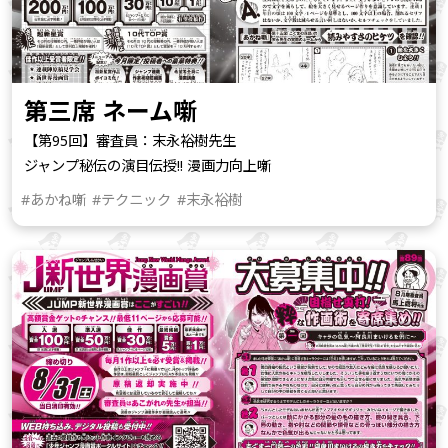
第三席 ネーム噺
【第95回】審査員：末永裕樹先生
ジャンプ秘伝の演目伝授!! 漫画力向上噺
#あかね噺
#テクニック
#末永裕樹