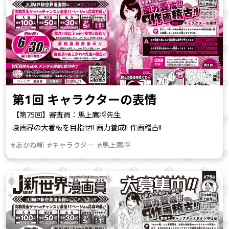
第1回 キャラクターの表情
【第75回】審査員：馬上鷹将先生
漫画界の大看板を目指せ!! 画力養成!! 作画稽古!!
#あかね噺
#キャラクター
#馬上鷹将