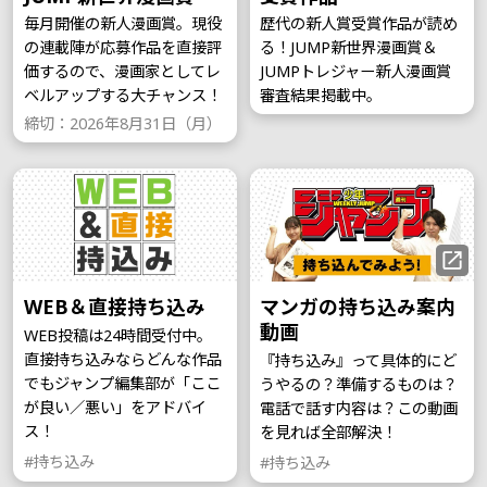
毎月開催の新人漫画賞。現役
歴代の新人賞受賞作品が読め
の連載陣が応募作品を直接評
る！JUMP新世界漫画賞＆
価するので、漫画家としてレ
JUMPトレジャー新人漫画賞
ベルアップする大チャンス！
審査結果掲載中。
締切：2026年8月31日（月）
WEB＆直接持ち込み
マンガの持ち込み案内
動画
WEB投稿は24時間受付中。
直接持ち込みならどんな作品
『持ち込み』って具体的にど
でもジャンプ編集部が「ここ
うやるの？準備するものは？
が良い／悪い」をアドバイ
電話で話す内容は？この動画
ス！
を見れば全部解決！
#持ち込み
#持ち込み