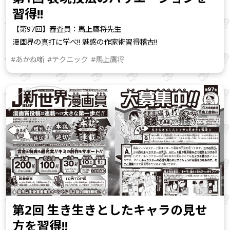
習得!!
【第97回】審査員：馬上鷹将先生
漫画界の真打に学べ!! 魅惑の作家術習得稽古!!
#あかね噺
#テクニック
#馬上鷹将
第2回 生き生きとしたキャラの見せ
方を習得!!