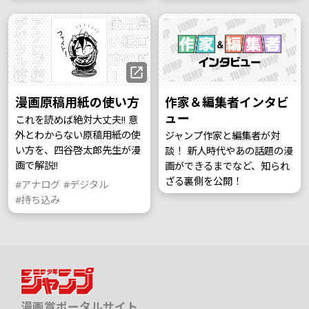
漫画原稿用紙の使い方
作家＆編集者インタビ
ュー
これを読めば絶対大丈夫!! 意
外とわからない原稿用紙の使
ジャンプ作家と編集者が対
い方を、四谷啓太郎先生が漫
談！ 新人時代やあの話題の漫
画で解説!!
画ができるまでなど、知られ
ざる裏側を公開！
#アナログ
#デジタル
#持ち込み
漫画賞ポータルサイト