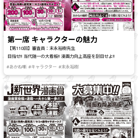
第一席 キャラクターの魅力
【第110回】審査員：末永裕樹先生
目指せ!! 当代随一の大看板!! 漫画力向上高座を刮目せよ!!
#あかね噺
#キャラクター
#末永裕樹