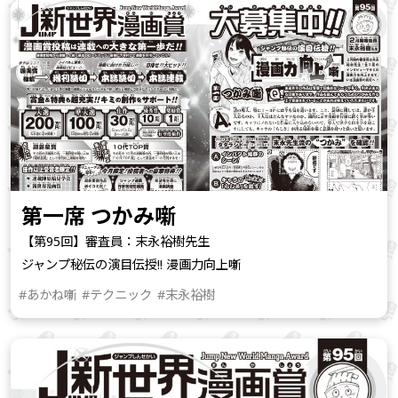
第一席 つかみ噺
【第95回】審査員：末永裕樹先生
ジャンプ秘伝の演目伝授!! 漫画力向上噺
#あかね噺
#テクニック
#末永裕樹