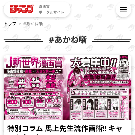
漫画賞
ポータルサイト
トップ
#あかね噺
#あかね噺
特別コラム 馬上先生流作画術!! キャ