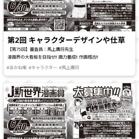
第2回 キャラクターデザインや仕草
【第75回】審査員：馬上鷹将先生
漫画界の大看板を目指せ!! 画力養成!! 作画稽古!!
#あかね噺
#キャラクター
#馬上鷹将