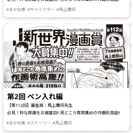
#あかね噺
#キャラクター
#馬上鷹将
第2回 ペン入れ編
【第112回】審査員：馬上鷹将先生
必見！粋な原画をお披露目!! 見どころ寄席集めの作画術高座!!
#あかね噺
#ストーリー
#馬上鷹将