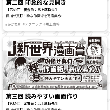
第二回 印象的な見開き
【第89回】審査員：馬上鷹将先生
目指せ真打！粋な作画術を寄席集め!!
#あかね噺
#テクニック
#馬上鷹将
第三回 読みやすい画面作り
【第89回】審査員：馬上鷹将先生
目指せ真打！粋な作画術を寄席集め!!