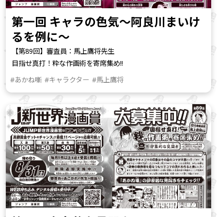
第一回 キャラの色気～阿良川まいけ
るを例に～
【第89回】審査員：馬上鷹将先生
目指せ真打！粋な作画術を寄席集め!!
#あかね噺
#キャラクター
#馬上鷹将