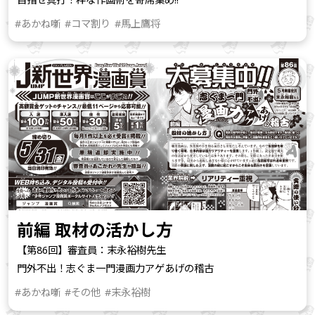
#あかね噺
#コマ割り
#馬上鷹将
前編 取材の活かし方
【第86回】審査員：末永裕樹先生
門外不出！志ぐま一門漫画力アゲあげの稽古
#あかね噺
#その他
#末永裕樹