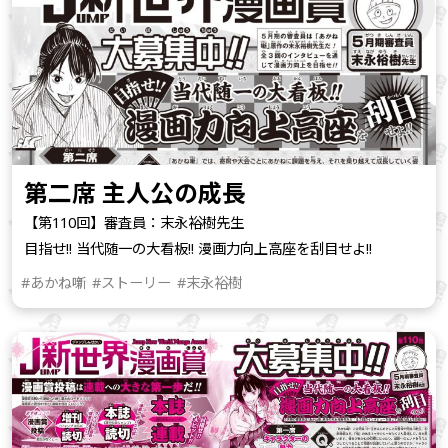
第二席 主人公の成長
【第110回】審査員：末永裕樹先生
目指せ!! 当代随一の大看板!! 漫画力向上高座を刮目せよ!!
#あかね噺
#ストーリー
#末永裕樹