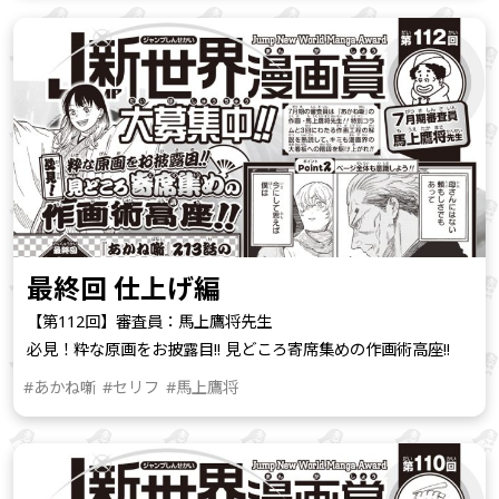
最終回 仕上げ編
【第112回】審査員：馬上鷹将先生
必見！粋な原画をお披露目!! 見どころ寄席集めの作画術高座!!
#あかね噺
#セリフ
#馬上鷹将