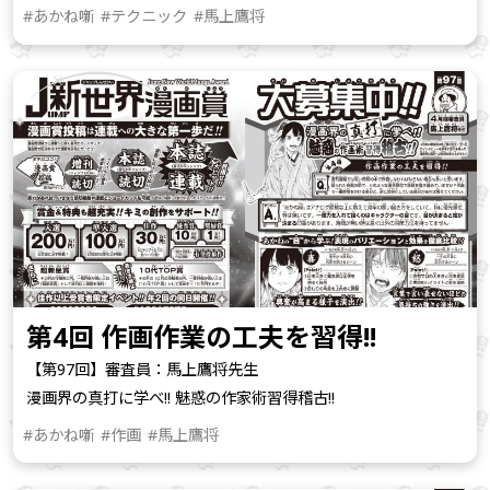
#あかね噺
#テクニック
#馬上鷹将
第4回 作画作業の工夫を習得!!
【第97回】審査員：馬上鷹将先生
漫画界の真打に学べ!! 魅惑の作家術習得稽古!!
#あかね噺
#作画
#馬上鷹将