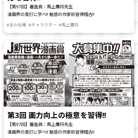
【第97回】審査員：馬上鷹将先生
漫画界の真打に学べ!! 魅惑の作家術習得稽古!!
#あかね噺
#キャラクター
#馬上鷹将
第3回 画力向上の極意を習得!!
【第97回】審査員：馬上鷹将先生
漫画界の真打に学べ!! 魅惑の作家術習得稽古!!