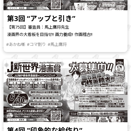
第3回 “アップと引き”
【第75回】審査員：馬上鷹将先生
漫画界の大看板を目指せ!! 画力養成!! 作画稽古!!
#あかね噺
#コマ割り
#馬上鷹将
第4回 "印象的な絵作り”