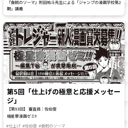
『食戟のソーマ』附田祐斗先生による「ジャンプの漫画学校第2
期」講義
第5回「仕上げの極意と応援メッセー
ジ」
【第93回】 審査員：佐伯俊
極星寮漫画ゼミ!!
#仕上げ
#佐伯俊
#食戟のソーマ