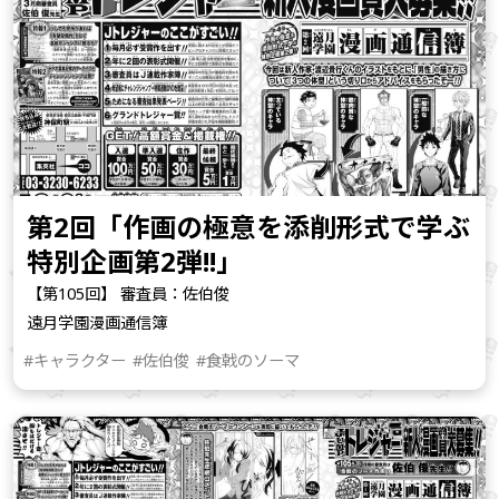
第2回「作画の極意を添削形式で学ぶ
特別企画第2弾!!」
【第105回】 審査員：佐伯俊
遠月学園漫画通信簿
#キャラクター
#佐伯俊
#食戟のソーマ