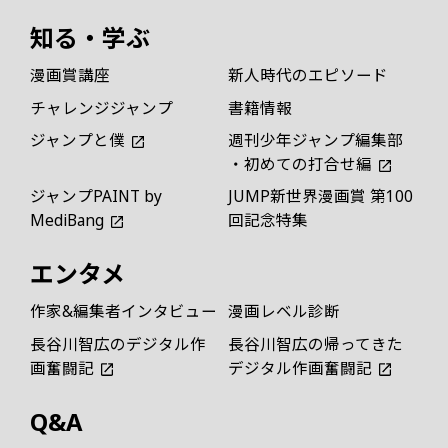
知る・学ぶ
漫画賞講座
新人時代のエピソード
チャレンジジャンプ
書籍情報
ジャンプと僕
週刊少年ジャンプ編集部
・初めての打合せ編
ジャンプPAINT by
JUMP新世界漫画賞 第100
MediBang
回記念特集
エンタメ
作家&編集者インタビュー
漫画レベル診断
長谷川智広のデジタル作
長谷川智広の帰ってきた
画奮闘記
デジタル作画奮闘記
Q&A