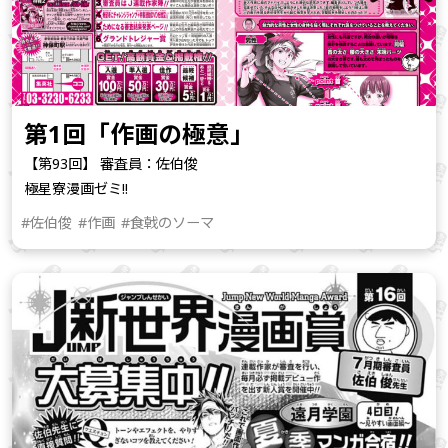
第1回「作画の極意」
【第93回】 審査員：佐伯俊
極星寮漫画ゼミ!!
#佐伯俊
#作画
#食戟のソーマ