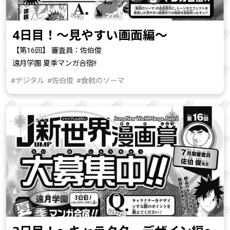
4日目！～見やすい画面編～
【第16回】 審査員：佐伯俊
遠月学園 夏季マンガ合宿!!
#デジタル
#佐伯俊
#食戟のソーマ