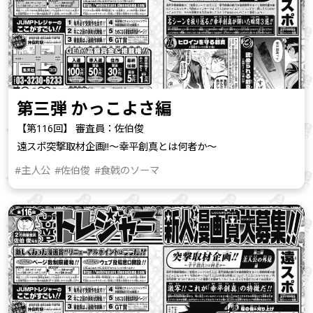
第三弾 かっこよさ編
【第116回】 審査員：佐伯俊
遠スポ突撃取材企画!!～幸平創真とは何者か～
#主人公
#佐伯俊
#食戟のソーマ