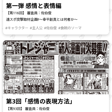
第一弾 感情と表情編
【第116回】 審査員：佐伯俊
遠スポ突撃取材企画!!～幸平創真とは何者か～
#キャラクター
#主人公
#佐伯俊
#食戟のソーマ
第3回「感情の表現方法」
【第93回】 審査員：佐伯俊