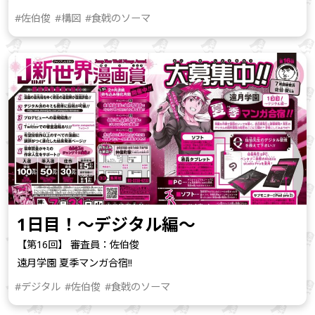
#佐伯俊
#構図
#食戟のソーマ
1日目！～デジタル編～
【第16回】 審査員：佐伯俊
遠月学園 夏季マンガ合宿!!
#デジタル
#佐伯俊
#食戟のソーマ