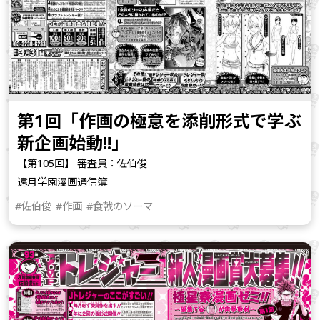
第1回「作画の極意を添削形式で学ぶ
新企画始動!!」
【第105回】 審査員：佐伯俊
遠月学園漫画通信簿
#佐伯俊
#作画
#食戟のソーマ