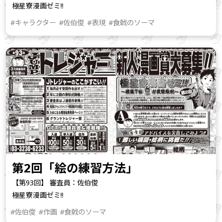
極星寮漫画ゼミ!!
#キャラクター
#佐伯俊
#表現
#食戟のソーマ
第2回「絵の練習方法」
【第93回】 審査員：佐伯俊
極星寮漫画ゼミ!!
#佐伯俊
#作画
#食戟のソーマ