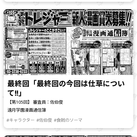
最終回「最終回の今回は仕草につい
て!!」
【第105回】 審査員：佐伯俊
遠月学園漫画通信簿
#キャラクター
#佐伯俊
#食戟のソーマ