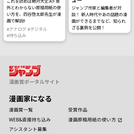
ュー
これを読めば絶対大丈夫!! 意
外とわからない原稿用紙の使
ジャンプ作家と編集者が対
い方を、四谷啓太郎先生が漫
談！ 新人時代やあの話題の漫
画で解説!!
画ができるまでなど、知られ
ざる裏側を公開！
#アナログ
#デジタル
#持ち込み
漫画賞ポータルサイト
漫画家になる
漫画賞一覧
受賞作品
WEB&直接持ち込み
漫画原稿用紙の使い方
アシスタント募集