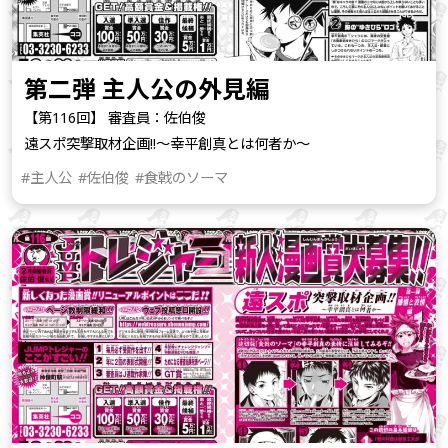
第二弾 主人公の外見編
【第116回】 審査員：佐伯俊
遠スポ突撃取材企画!!～幸平創真とは何者か～
#主人公
#佐伯俊
#食戟のソーマ