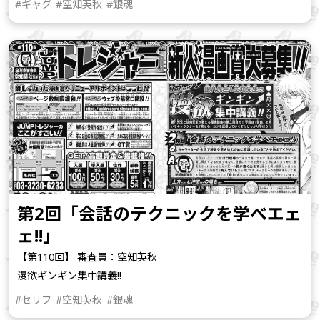
#ギャグ
#空知英秋
#銀魂
第2回「会話のテクニックを学べエェ
ェ!!」
【第110回】 審査員：空知英秋
漫欲ギンギン集中講義!!
#セリフ
#空知英秋
#銀魂