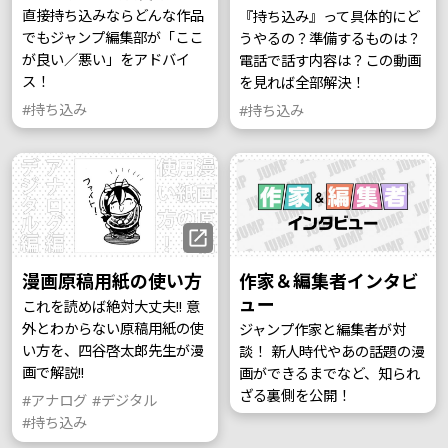
直接持ち込みならどんな作品
『持ち込み』って具体的にど
でもジャンプ編集部が「ここ
うやるの？準備するものは？
が良い／悪い」をアドバイ
電話で話す内容は？この動画
ス！
を見れば全部解決！
#持ち込み
#持ち込み
漫画原稿用紙の使い方
作家＆編集者インタビ
ュー
これを読めば絶対大丈夫!! 意
外とわからない原稿用紙の使
ジャンプ作家と編集者が対
い方を、四谷啓太郎先生が漫
談！ 新人時代やあの話題の漫
画で解説!!
画ができるまでなど、知られ
ざる裏側を公開！
#アナログ
#デジタル
#持ち込み