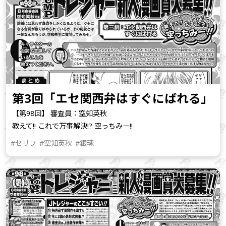
第3回「エセ関西弁はすぐにばれる」
【第98回】 審査員：空知英秋
教えて!! これで万事解決!? 空っちみー!!
#セリフ
#空知英秋
#銀魂