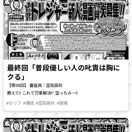
最終回「普段優しい人の叱責は胸に
クる」
【第98回】 審査員：空知英秋
教えて!! これで万事解決!? 空っちみー!!
#セリフ
#構成
#空知英秋
#銀魂