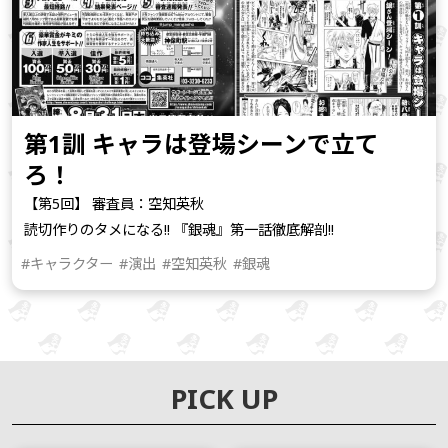
第1訓 キャラは登場シーンで立て
ろ！
【第5回】 審査員：空知英秋
読切作りのタメになる!! 『銀魂』第一話徹底解剖!!
#キャラクター
#演出
#空知英秋
#銀魂
PICK UP