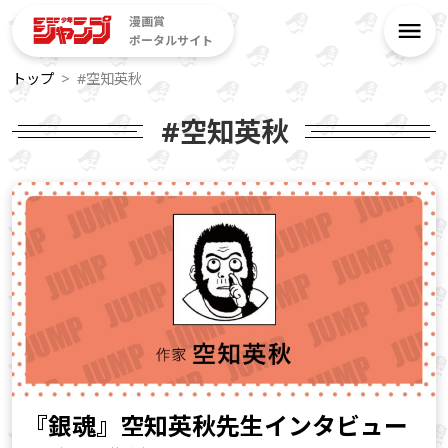
漫画賞
ポータルサイト
トップ
#空知英秋
#空知英秋
『銀魂』空知英秋先生インタビュー