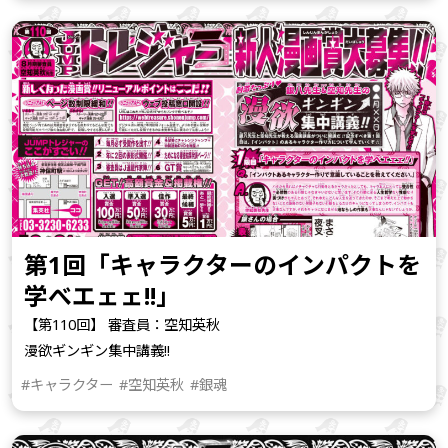
第1回「キャラクターのインパクトを
学べエェェ!!」
【第110回】 審査員：空知英秋
漫欲ギンギン集中講義!!
#キャラクター
#空知英秋
#銀魂