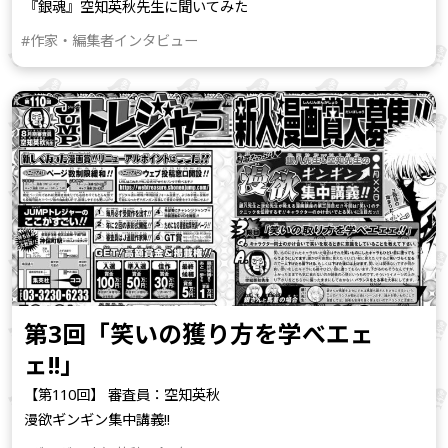
『銀魂』空知英秋先生に聞いてみた
#作家・編集者インタビュー
第3回「笑いの獲り方を学べエェ
ェ!!」
【第110回】 審査員：空知英秋
漫欲ギンギン集中講義!!