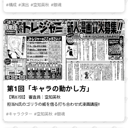
#構成
#演出
#空知英秋
#銀魂
第1回「キャラの動かし方」
【第87回】 審査員：空知英秋
担当N氏のゴリラの威を借る打ち合わせ式漫画講座!!
#キャラクター
#空知英秋
#銀魂