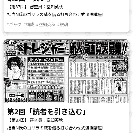
【第87回】 審査員：空知英秋
担当N氏のゴリラの威を借る打ち合わせ式漫画講座!!
#ギャグ
#構成
#空知英秋
#銀魂
第2回「読者を引き込む」
【第87回】 審査員：空知英秋
担当N氏のゴリラの威を借る打ち合わせ式漫画講座!!