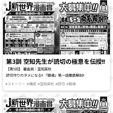
第3訓 空知先生が読切の極意を伝授!!
【第5回】 審査員：空知英秋
読切作りのタメになる!! 『銀魂』第一話徹底解剖!!
#ストーリー
#構成
#空知英秋
#読切
#銀魂