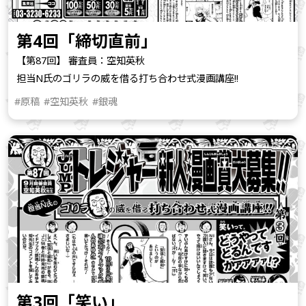
第4回「締切直前」
【第87回】 審査員：空知英秋
担当N氏のゴリラの威を借る打ち合わせ式漫画講座!!
#原稿
#空知英秋
#銀魂
第3回「笑い」