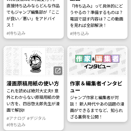
直接持ち込みならどんな作品
『持ち込み』って具体的にど
でもジャンプ編集部が「ここ
うやるの？準備するものは？
が良い／悪い」をアドバイ
電話で話す内容は？この動画
ス！
を見れば全部解決！
#持ち込み
#持ち込み
漫画原稿用紙の使い方
作家＆編集者インタビ
ュー
これを読めば絶対大丈夫!! 意
外とわからない原稿用紙の使
ジャンプ作家と編集者が対
い方を、四谷啓太郎先生が漫
談！ 新人時代やあの話題の漫
画で解説!!
画ができるまでなど、知られ
ざる裏側を公開！
#アナログ
#デジタル
#持ち込み