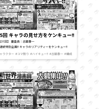
5回 キャラの見せ方をケンキュー!!
第31回】 審査員：古舘春一
号連続特別企画!! キャラのリアリティーをケンキュー!!
キャラクター
#コマ割り
#ハイキュー!!
#古舘春一
#構成