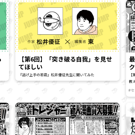
も
【第6回】「突き破る自我」を見せ
てほしい
『逃げ上手の若君』松井優征先生に聞いてみた
【
教え
#