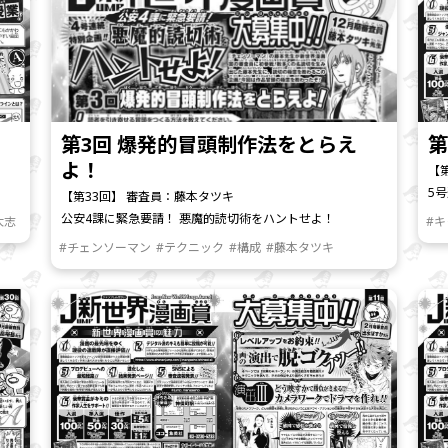
第3回 爆発的冒頭制作法をとらえ
第
よ！
【
5
【第33回】 審査員：藤本タツキ
公安4課に緊急要請！ 悪魔的読切術をハントせよ！
大志
#
#チェンソーマン
#テクニック
#構成
#藤本タツキ