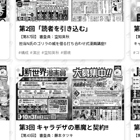
第2回「読者を引き込む」
第
【第87回】 審査員：空知英秋
【
担当N氏のゴリラの威を借る打ち合わせ式漫画講座!!
キ
#構成
#演出
#空知英秋
#銀魂
#
第3回 キャラデザの悪魔と契約!!
第
【第43回】 審査員：藤本タツキ
【