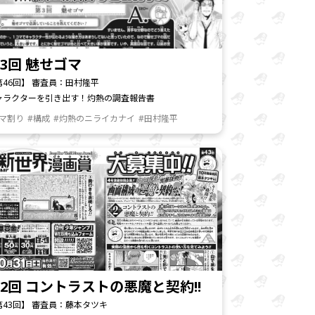
3回 魅せゴマ
第46回】 審査員：田村隆平
ャラクターを引き出す！灼熱の調査報告書
コマ割り
#構成
#灼熱のニライカナイ
#田村隆平
2回 コントラストの悪魔と契約!!
第43回】 審査員：藤本タツキ