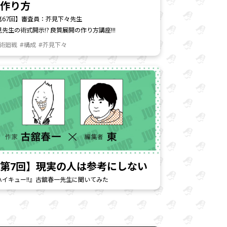
の作り方
第67回】審査員：芥見下々先生
見先生の術式開示!? 良質展開の作り方講座!!!
呪術廻戦
#構成
#芥見下々
第7回】現実の人は参考にしない
ハイキュー!!』古舘春一先生に聞いてみた