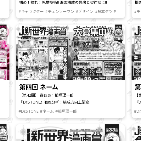
掴め！操れ！兇暴技術!! 画面構成の悪魔と契約せよ!!
掴
#キャラクター
#チェンソーマン
#デザイン
#藤本タツキ
#
第四回 ネーム
第
【第42回】 審査員：稲垣理一郎
【
『Dr.STONE』徹底分析！構成力向上講座
『
#Dr.STONE
#ネーム
#稲垣理一郎
#Dr