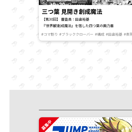
三つ葉 見開き創成魔法
【第30回】 審査員：田畠裕基
『‘世界観’創成魔法』を宿した四つ葉の画力書
#コマ割り
#ブラッククローバー
#構成
#田畠裕基
#表
募集中