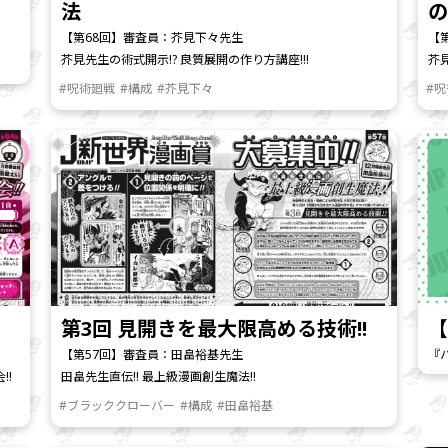
法
【第68回】審査員：芥見下々先生
【
芥見先生の術式開示!? 良質展開の作り方講座!!!
芥
#呪術廻戦
#構成
#芥見下々
#
第3回 見開きを最大限高める技術!!
【
【第57回】審査員：田畠裕基先生
『
!!
田畠先生直伝!! 最上級漫画創生魔法!!
#ブラッククローバー
#構成
#田畠裕基