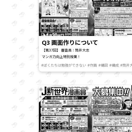
Q3 画面作りについて
【第37回】 審査員：筒井大志
マンガ力向上特別授業！
#ぼくたちは勉強ができない
#作画
#構図
#構成
#筒井