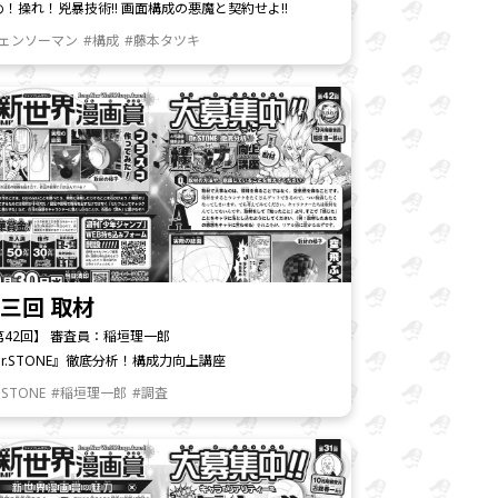
め！操れ！兇暴技術!! 画面構成の悪魔と契約せよ!!
チェンソーマン
#構成
#藤本タツキ
三回 取材
第42回】 審査員：稲垣理一郎
Dr.STONE』徹底分析！構成力向上講座
.STONE
#稲垣理一郎
#調査