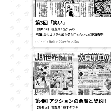
第3回「笑い」
【第87回】 審査員：空知英秋
担当N氏のゴリラの威を借る打ち合わせ式漫画講座!!
#ギャグ
#構成
#空知英秋
#銀魂
第4回 アクションの悪魔と契約!!
【第43回】 審査員：藤本タツキ