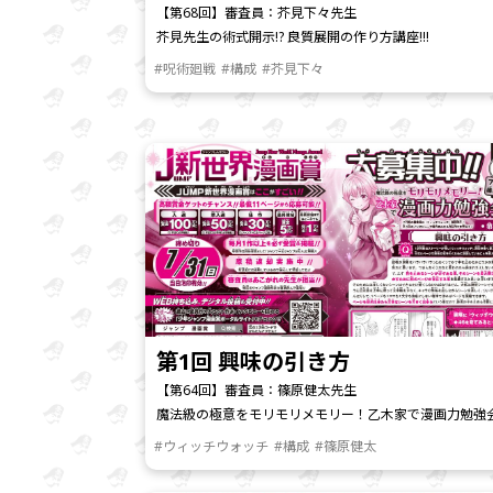
【第68回】審査員：芥見下々先生
芥見先生の術式開示!? 良質展開の作り方講座!!!
#呪術廻戦
#構成
#芥見下々
第1回 興味の引き方
【第64回】審査員：篠原健太先生
魔法級の極意をモリモリメモリー！乙木家で漫画力勉強会
#ウィッチウォッチ
#構成
#篠原健太