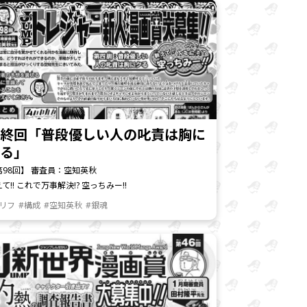
最終回「普段優しい人の叱責は胸に
クる」
第98回】 審査員：空知英秋
て!! これで万事解決!? 空っちみー!!
セリフ
#構成
#空知英秋
#銀魂