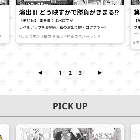
演出Ⅲ どう映すかで勝負がきまる!?
第
【第11回】 審査員：出水ぽすか
【
レベルアップをお約束!! 画の演出で脱・ゴクフツー!!
フ
ー!!
現
#出水ぽすか
#構成
#演出
#約束のネバーランド
#
1
2
3
PICK UP