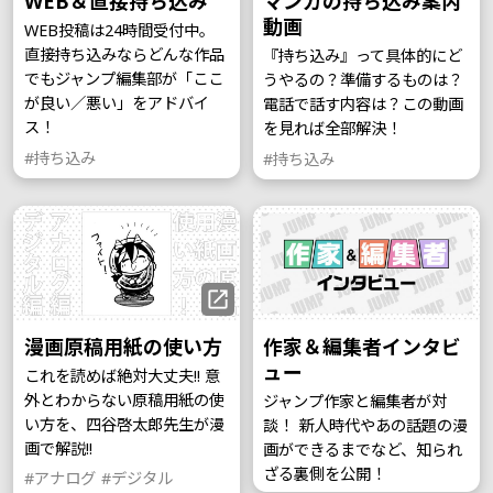
WEB＆直接持ち込み
マンガの持ち込み案内
動画
WEB投稿は24時間受付中。
直接持ち込みならどんな作品
『持ち込み』って具体的にど
でもジャンプ編集部が「ここ
うやるの？準備するものは？
が良い／悪い」をアドバイ
電話で話す内容は？この動画
ス！
を見れば全部解決！
#持ち込み
#持ち込み
漫画原稿用紙の使い方
作家＆編集者インタビ
ュー
これを読めば絶対大丈夫!! 意
外とわからない原稿用紙の使
ジャンプ作家と編集者が対
い方を、四谷啓太郎先生が漫
談！ 新人時代やあの話題の漫
画で解説!!
画ができるまでなど、知られ
ざる裏側を公開！
#アナログ
#デジタル