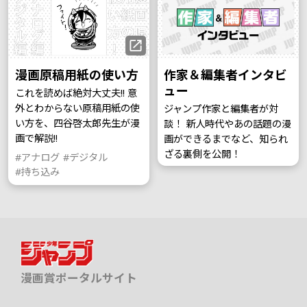
漫画原稿用紙の使い方
作家＆編集者インタビ
ュー
これを読めば絶対大丈夫!! 意
外とわからない原稿用紙の使
ジャンプ作家と編集者が対
い方を、四谷啓太郎先生が漫
談！ 新人時代やあの話題の漫
画で解説!!
画ができるまでなど、知られ
ざる裏側を公開！
#アナログ
#デジタル
#持ち込み
漫画賞ポータルサイト