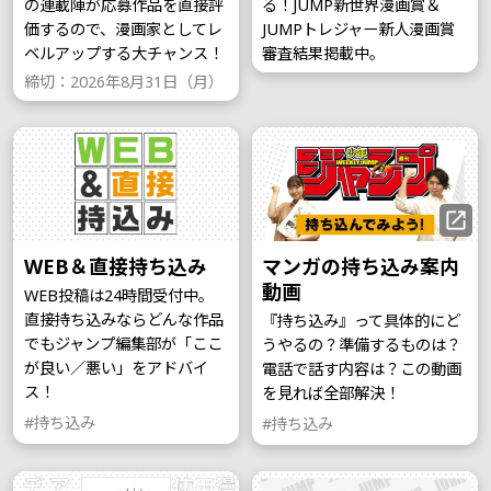
の連載陣が応募作品を直接評
る！JUMP新世界漫画賞＆
価するので、漫画家としてレ
JUMPトレジャー新人漫画賞
ベルアップする大チャンス！
審査結果掲載中。
締切：2026年8月31日（月）
WEB＆直接持ち込み
マンガの持ち込み案内
動画
WEB投稿は24時間受付中。
直接持ち込みならどんな作品
『持ち込み』って具体的にど
でもジャンプ編集部が「ここ
うやるの？準備するものは？
が良い／悪い」をアドバイ
電話で話す内容は？この動画
ス！
を見れば全部解決！
#持ち込み
#持ち込み