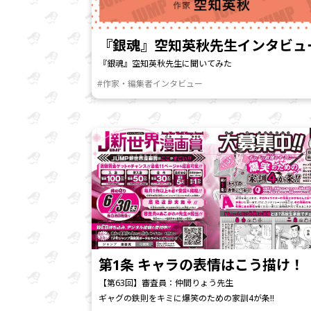
『銀魂』空知英秋先生インタビュ
『銀魂』空知英秋先生に聞いてみた
#作家・編集者インタビュー
第1条 キャラの表情はこう描け！
【第63回】審査員：仲間りょう先生
ギャグの鉄則をキミに――爆笑のための家訓4が条!!