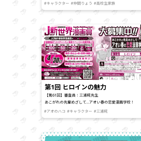
#キャラクター
#仲間りょう
#高校生家族
第1回 ヒロインの魅力
【第61回】審査員：三浦糀先生
あこがれの先輩めざして…アオい春の恋愛漫画学校！
#アオのハコ
#キャラクター
#三浦糀