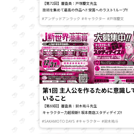
【第72回】審査員：戸塚慶文先生
技術を集めて最高の作品へ!! 受賞へのラスト1ループ!!
#アンデッドアンラック
#キャラクター
#戸塚慶文
第1回 主人公を作るために意識し
いること
【第69回】審査員：鈴木祐斗先生
キャラクター力超殺新!! 坂本商店スタディデイズ!!
#SAKAMOTO DAYS
#キャラクター
#鈴木祐斗