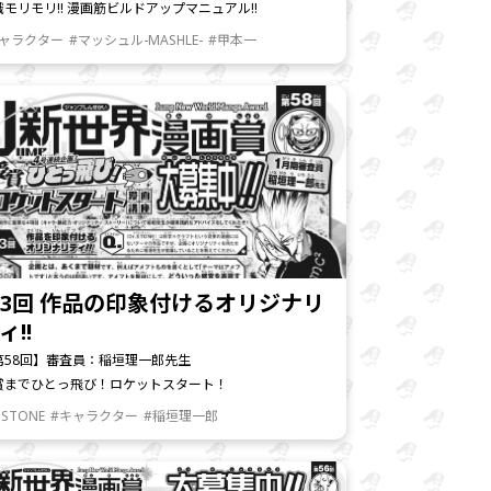
識モリモリ!! 漫画筋ビルドアップマニュアル!!
キャラクター
#マッシュル-MASHLE-
#甲本一
3回 作品の印象付けるオリジナリ
ィ!!
第58回】審査員：稲垣理一郎先生
賞までひとっ飛び！ロケットスタート！
.STONE
#キャラクター
#稲垣理一郎