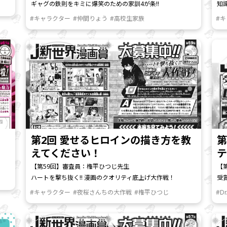
ギャグの鉄則をキミに――爆笑のための家訓4が条!!
知
#キャラクター
#仲間りょう
#高校生家族
#
第2回 愛せるヒロインの描き方を教
第
えてください！
テ
【第59回】審査員：権平ひつじ先生
【
ハートを撃ち抜く!! 漫画のクオリティ底上げ大作戦！
受
#キャラクター
#夜桜さんちの大作戦
#権平ひつじ
#Dr