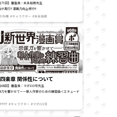
第71回】審査員：末永裕樹先生
せ真打!! 漫画力向上修行!!
あかね噺
#キャラクター
#末永裕樹
四楽章 関係性について
第68回】審査員：マポロ3号先生
像力を響かせてーー新人作家のための練習曲＜エチュード
PPPP
#キャラクター
#マポロ3号