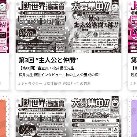
第3回 ”主人公と仲間”
第
【第66回】審査員：松井優征先生
【
松井先生特別インタビュー!! 秋の主人公養成の陣!!
超
君
#キャラクター
#松井優征
#逃げ上手の若君
#