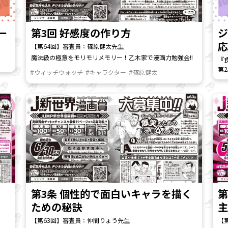
ー
第3回 好感度の作り方
ジ
【第64回】審査員：篠原健太先生
魔法級の極意をモリモリメモリー！乙木家で漫画力勉強会!!
『
第
#ウィッチウォッチ
#キャラクター
#篠原健太
第3条 個性的で面白いキャラを描く
第
ための秘訣
主
【第63回】審査員：仲間りょう先生
【