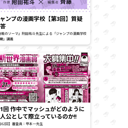
ャンプの漫画学校【第3回】質疑
応答
食戟のソーマ』附田祐斗先生による「ジャンプの漫画学校
2期」講義
1回 作中でマッシュがどのように
人公として際立っているのか!!
第62回】審査員：甲本一先生