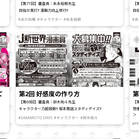
【第71回】審査員：末永裕樹先生
【
目指せ真打!! 漫画力向上修行!!
目指
#あかね噺
#キャラクター
#末永裕樹
#
て
第2回 好感度の作り方
第
【第69回】審査員：鈴木祐斗先生
【
キャラクター力超殺新!! 坂本商店スタディデイズ!!
想
＞
#SAKAMOTO DAYS
#キャラクター
#鈴木祐斗
#PP