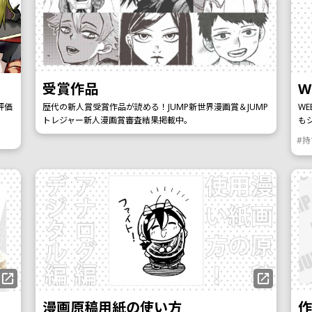
受賞作品
W
評価
歴代の新人賞受賞作品が読める！JUMP新世界漫画賞＆JUMP
W
トレジャー新人漫画賞審査結果掲載中。
も
#
漫画原稿用紙の使い方