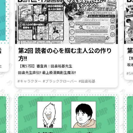
話
第2回 読者の心を掴む主人公の作り
第
方!!
【
坂
た
【第57回】審査員：田畠裕基先生
田畠先生直伝!! 最上級漫画創生魔法!!
#S
#キャラクター
#ブラッククローバー
#田畠裕基