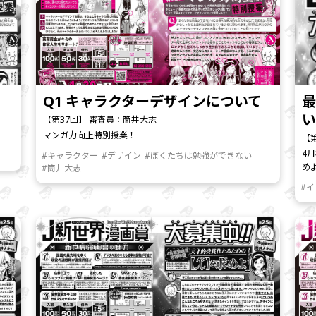
Q1 キャラクターデザインについて
最
い
【第37回】 審査員：筒井大志
マンガ力向上特別授業！
【
4
#キャラクター
#デザイン
#ぼくたちは勉強ができない
め
#筒井大志
#