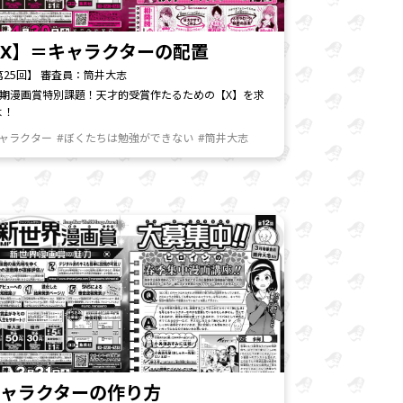
X】＝キャラクターの配置
第25回】 審査員：筒井大志
月期漫画賞特別課題！天才的受賞作たるための【X】を求
よ！
キャラクター
#ぼくたちは勉強ができない
#筒井大志
キャラクターの作り方