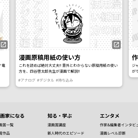
漫画原稿用紙の使い方
？電
これを読めば絶対大丈夫!! 意外とわからない原稿用紙の使い
ジ
方を、四谷啓太郎先生が漫画で解説!!
が
#アナログ
#デジタル
#持ち込み
画家になる
知る・学ぶ
エンタメ
画賞一覧
漫画賞講座
作家&編集者インタビ
賞作品
新人時代のエピソード
漫画レベル診断