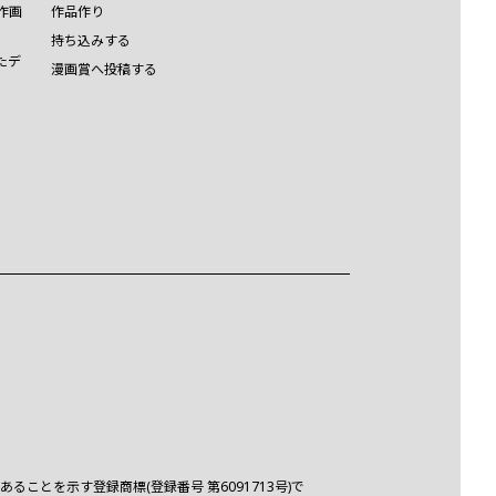
作画
作品作り
持ち込みする
たデ
漫画賞へ投稿する
とを示す登録商標(登録番号 第6091713号)で