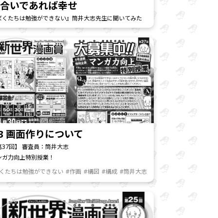
し合いであれば幸せ
ぼくたちは勉強ができない』筒井大志先生に聞いてみた
3 画面作りについて
第37回】 審査員：筒井大志
ンガ力向上特別授業！
ぼくたちは勉強ができない
#作画
#構図
#構成
#筒井大志