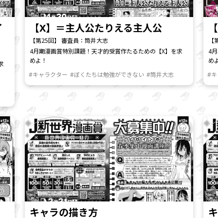
イ
【X】＝主人公たりえる主人公
【
【第25回】 審査員：筒井大志
【
4月期漫画賞特別課題！天才的受賞作たるための【X】を求
4
めよ！
め
求
#キャラクター
#ぼくたちは勉強ができない
#筒井大志
#
キャラの描き方