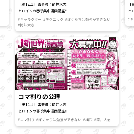
【第12回】 審査員：筒井大志
【
ヒロインの春季集中漫画講座!!
ヒ
#キャラクター
#テクニック
#ぼくたちは勉強ができない
#
#筒井大志
コマ割りの公理
【第12回】 審査員：筒井大志
ヒロインの春季集中漫画講座!!
#コマ割り
#ぼくたちは勉強ができない
#構図
#筒井大志