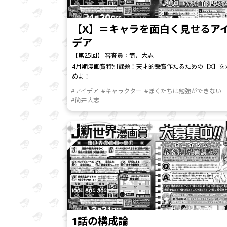
【X】＝キャラを面白く見せるア
デア
【第25回】 審査員：筒井大志
4月期漫画賞特別課題！天才的受賞作たるための【X】を
めよ！
#アイデア
#キャラクター
#ぼくたちは勉強ができない
#筒井大志
1話の構成論