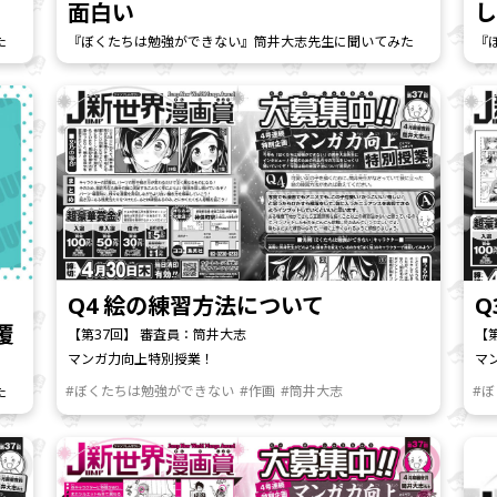
面白い
た
『ぼくたちは勉強ができない』筒井大志先生に聞いてみた
『
ま
Q4 絵の練習方法について
Q
覆
【第37回】 審査員：筒井大志
【
マンガ力向上特別授業！
マ
#ぼくたちは勉強ができない
#作画
#筒井大志
#
た