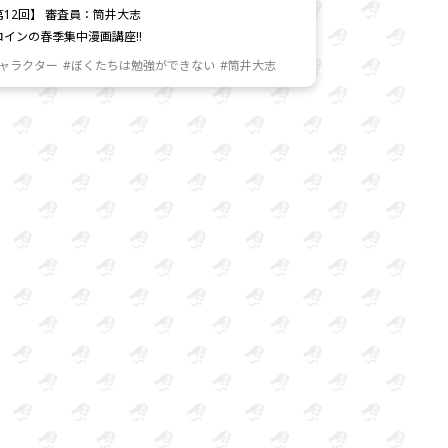
第12回】 審査員：筒井大志
ロインの春季集中漫画講座!!
キャラクター
#ぼくたちは勉強ができない
#筒井大志