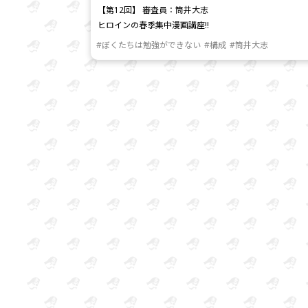
【第12回】 審査員：筒井大志
ヒロインの春季集中漫画講座!!
#ぼくたちは勉強ができない
#構成
#筒井大志