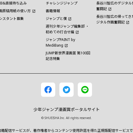
EB&直接持ち込み
チャレンジジャンプ
長谷川智広のデジタル
奮闘記
画原稿用紙の使い方
書籍情報
長谷川智広の帰ってき
シスタント募集
ジャンプと僕
ジタル作画奮闘記
週刊少年ジャンプ編集部 ・
初めての打合せ編
ジャンプPAINT by
MediBang
JUMP新世界漫画賞 第100回
記念特集
少年ジャンプ漫画賞ポータルサイト
© SHUEISHA Inc. All rights reserved.
書籍配信サービスが、著作権者からコンテンツ使用許諾を得た正規版配信サービスであるこ