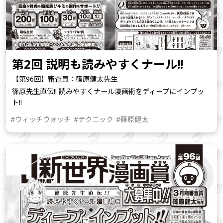
第2回 説明も読みやすくナール!!
【第96回】審査員：篠原健太先生
篠原先生直伝!! 読みやすくナール漫画術をディープにインプッ
ト!!
#ウィッチウォッチ
#テクニック
#篠原健太