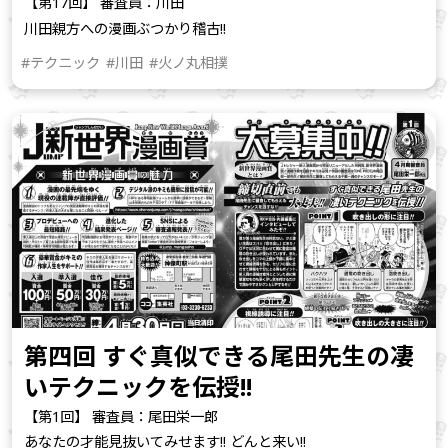
【第17回】 審査員：川田
川田親方への漫画ぶつかり稽古!!
#テクニック
#川田
#火ノ丸相撲
第四回 すぐ真似できる尾田先生の凄
いテクニックを伝授!!
【第1回】 審査員：尾田栄一郎
あなたの才能見抜いてみせます!! どんと来い!!