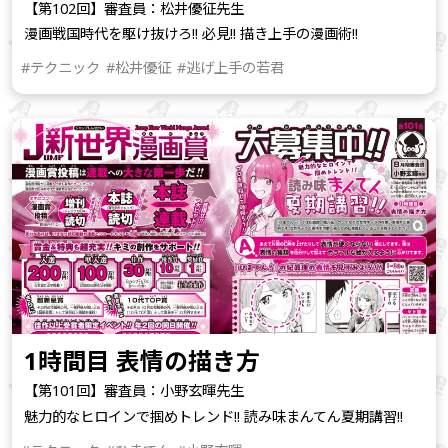
【第102回】審査員：松井優征先生
漫画戦国時代を駆け抜けろ!! 必見!! 描き上手の漫画術!!
#テクニック
#松井優征
#逃げ上手の若君
1時間目 表情の描き方
【第101回】審査員：小野玄暉先生
魅力的なヒロインで掴めトレンド!! 読み味まんてん夏期講習!!