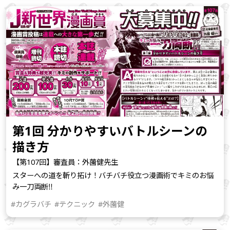
第1回 分かりやすいバトルシーンの
描き方
【第107回】審査員：外薗健先生
スターへの道を斬り拓け！バチバチ役立つ漫画術でキミのお悩
み一刀両断‼
#カグラバチ
#テクニック
#外薗健