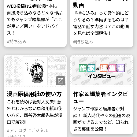
動画
WEB投稿は24時間受付中。
直接持ち込みならどんな作品
『持ち込み』って具体的にど
でもジャンプ編集部が「ここ
うやるの？準備するものは？
が良い／悪い」をアドバイ
電話で話す内容は？この動画
ス！
を見れば全部解決！
#持ち込み
#持ち込み
漫画原稿用紙の使い方
作家＆編集者インタビ
ュー
これを読めば絶対大丈夫!! 意
外とわからない原稿用紙の使
ジャンプ作家と編集者が対
い方を、四谷啓太郎先生が漫
談！ 新人時代やあの話題の漫
画で解説!!
画ができるまでなど、知られ
ざる裏側を公開！
#アナログ
#デジタル