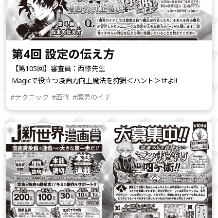
第4回 設定の伝え方
【第105回】審査員：西修先生
Magicで役立つ漫画力向上魔法を狩猟＜ハント＞せよ!!
#テクニック
#西修
#魔男のイチ