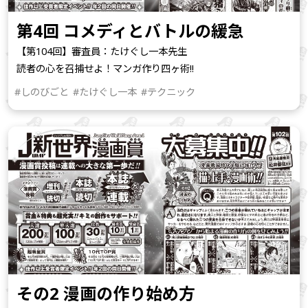
第4回 コメディとバトルの緩急
【第104回】審査員：たけぐし一本先生
読者の心を召捕せよ！マンガ作り四ヶ術!!
#しのびごと
#たけぐし一本
#テクニック
その2 漫画の作り始め方