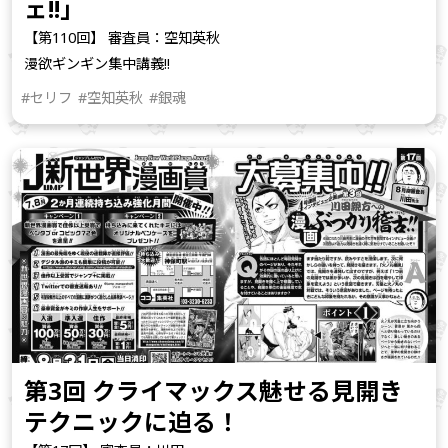
ェ!!」
【第110回】 審査員：空知英秋
漫欲ギンギン集中講義!!
#セリフ
#空知英秋
#銀魂
第3回 クライマックス魅せる見開き
テクニックに迫る！