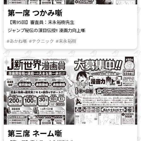
第一席 つかみ噺
【第95回】審査員：末永裕樹先生
ジャンプ秘伝の演目伝授!! 漫画力向上噺
#あかね噺
#テクニック
#末永裕樹
第三席 ネーム噺