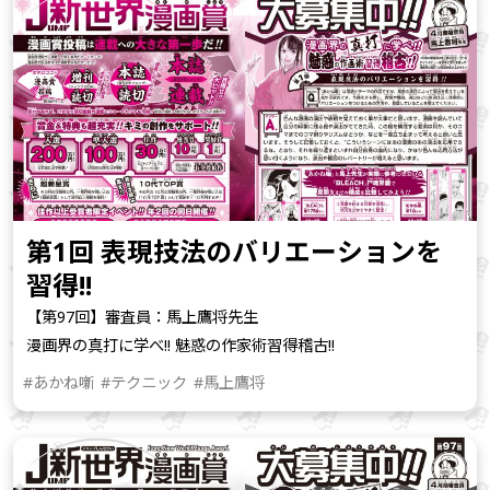
第1回 表現技法のバリエーションを
習得!!
【第97回】審査員：馬上鷹将先生
漫画界の真打に学べ!! 魅惑の作家術習得稽古!!
#あかね噺
#テクニック
#馬上鷹将