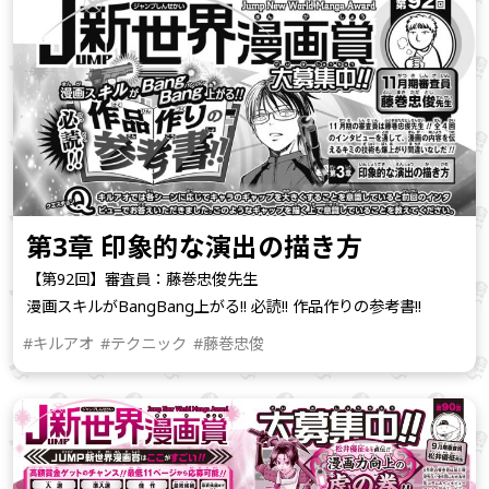
第3章 印象的な演出の描き方
【第92回】審査員：藤巻忠俊先生
漫画スキルがBangBang上がる!! 必読!! 作品作りの参考書!!
#キルアオ
#テクニック
#藤巻忠俊