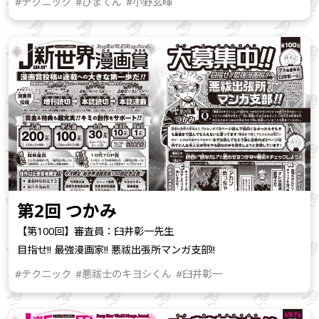
#テクニック
#ひまてん
#小野玄暉
第2回 つかみ
【第100回】審査員：臼井彰一先生
目指せ!! 最強漫画家!! 悪祓出張所マンガ支部!!
#テクニック
#悪祓士のキヨシくん
#臼井彰一