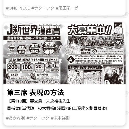
#ONE PIECE
#テクニック
#尾田栄一郎
第三席 表現の方法
【第110回】審査員：末永裕樹先生
目指せ!! 当代随一の大看板!! 漫画力向上高座を刮目せよ!!
#あかね噺
#テクニック
#末永裕樹