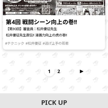
第4回 戦闘シーン向上の巻!!
【第90回】審査員：松井優征先生
松井優征先生直伝!! 漫画力向上の虎の巻!!
#テクニック
#松井優征
#逃げ上手の若君
1
2
PICK UP