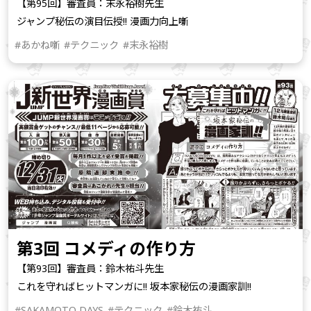
【第95回】審査員：末永裕樹先生
ジャンプ秘伝の演目伝授!! 漫画力向上噺
#あかね噺
#テクニック
#末永裕樹
第3回 コメディの作り方
【第93回】審査員：鈴木祐斗先生
これを守ればヒットマンガに!! 坂本家秘伝の漫画家訓!!
#SAKAMOTO DAYS
#テクニック
#鈴木祐斗