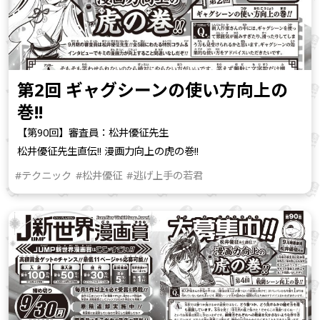
第2回 ギャグシーンの使い方向上の
巻!!
【第90回】審査員：松井優征先生
松井優征先生直伝!! 漫画力向上の虎の巻!!
#テクニック
#松井優征
#逃げ上手の若君