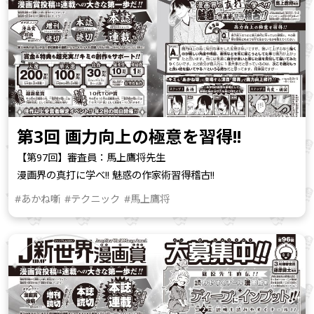
第3回 画力向上の極意を習得!!
【第97回】審査員：馬上鷹将先生
漫画界の真打に学べ!! 魅惑の作家術習得稽古!!
#あかね噺
#テクニック
#馬上鷹将