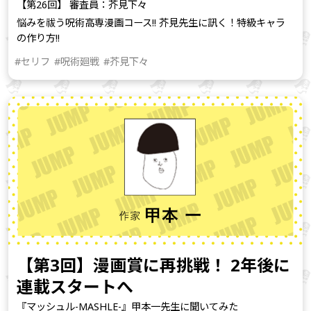
【第26回】 審査員：芥見下々
悩みを祓う呪術高専漫画コース!! 芥見先生に訊く！特級キャラ
の作り方!!
#セリフ
#呪術廻戦
#芥見下々
【第3回】漫画賞に再挑戦！ 2年後に
連載スタートへ
『マッシュル-MASHLE-』甲本一先生に聞いてみた