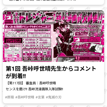
第1回 吾峠呼世晴先生からコメント
が到着!!
【第117回】 審査員：吾峠呼世晴
センスを磨け!! 吾峠流漫画隊入隊試験!!
#原稿
#吾峠呼世晴
#言葉
#鬼滅の刃