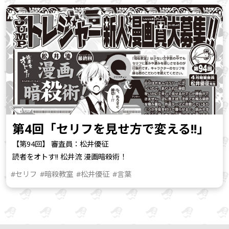
第4回「セリフを見せ方で変える!!」
【第94回】 審査員：松井優征
読者をオトす!! 松井流 漫画暗殺術！
#セリフ
#暗殺教室
#松井優征
#言葉