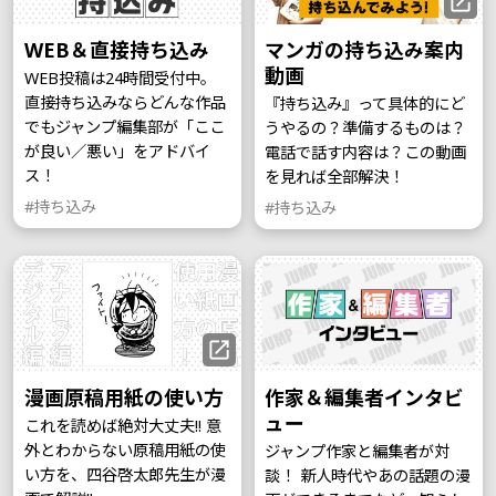
WEB＆直接持ち込み
マンガの持ち込み案内
動画
WEB投稿は24時間受付中。
直接持ち込みならどんな作品
『持ち込み』って具体的にど
でもジャンプ編集部が「ここ
うやるの？準備するものは？
が良い／悪い」をアドバイ
電話で話す内容は？この動画
ス！
を見れば全部解決！
#持ち込み
#持ち込み
漫画原稿用紙の使い方
作家＆編集者インタビ
ュー
これを読めば絶対大丈夫!! 意
外とわからない原稿用紙の使
ジャンプ作家と編集者が対
い方を、四谷啓太郎先生が漫
談！ 新人時代やあの話題の漫